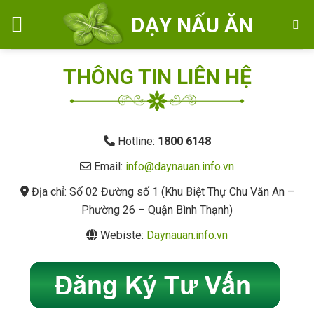
Skip
DẠY NẤU ĂN
to
content
THÔNG TIN LIÊN HỆ
Hotline:
1800 6148
Email:
info@daynauan.info.vn
Địa chỉ: Số 02 Đường số 1 (Khu Biệt Thự Chu Văn An –
Phường 26 – Quận Bình Thạnh)
Webiste:
Daynauan.info.vn