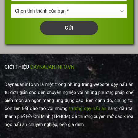
của
Chọn
bạn
tỉnh
thành
của
bạn
*
GIỚI THIỆU
DAYNAUAN.INFO.VN
Daynauan.info.vn là một trong những trang website dạy nấu ăn
từ đơn giản cho đến chuyên nghiệp với những phương pháp chế
biến món ăn ngon,mang ứng dụng cao. Bên cạnh đó, chúng tôi
còn liên kết đào tạo với những
trường dạy nấu ăn
hàng đầu tại
thành phố Hồ Chí Minh (TPHCM) để thường xuyên mở các khóa
học nấu ăn chuyên nghiệp, bếp gia đình...