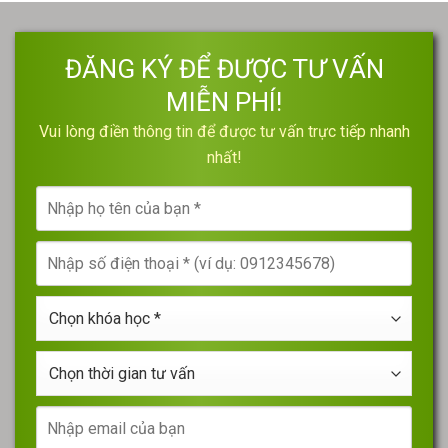
ĐĂNG KÝ ĐỂ ĐƯỢC TƯ VẤN
MIỄN PHÍ!
Vui lòng điền thông tin để được tư vấn trực tiếp nhanh
nhất!
Nhập
họ
tên
Nhập
của
số
bạn
điện
*
Chọn
thoại
khóa
*
học
Chọn
*
thời
gian
Nhập
tư
email
vấn