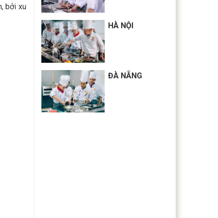
, bởi xu
HÀ NỘI
ĐÀ NẴNG