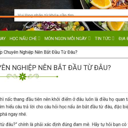
HAY
HỌC NẤU CHÈ
MÓN NGON MỖI NGÀY
TIN TỨC
ĐỊA 
p Chuyên Nghiệp Nên Bắt Đầu Từ Đâu?
ÊN NGHIỆP NÊN BẮT ĐẦU TỪ ĐÂU?
thì nấc thang đầu tiên nên khởi điểm ở đâu luôn là điều họ quan 
m hiểu câu trả lời cho câu hỏi học nấu ăn bắt đầu từ đâu, đặc biệ
 phá ngay nhé.
 từ đâu?” chính là phải xác định đúng đam mê. Hãy tự hỏi bạn có