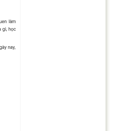
quen làm
 gì, học
gày nay,