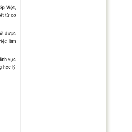
ếp Việt,
ết từ cơ
ghề được
việc làm
lĩnh vực
g học lý