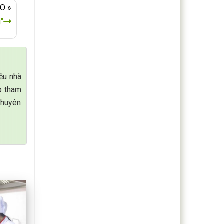
O »
"
iều nhà
Cô tham
chuyên