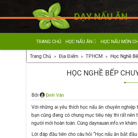
Skip
to
DẠY NẤU ĂN
content
TRANG CHỦ
HỌC NẤU ĂN
HỌC NẤU MÓN C
Trang Chủ
»
Địa Điểm
»
TPHCM
»
Học Nghề Bế
HỌC NGHỀ BẾP CHUY
Bởi
Đinh Vân
Với những ai yêu thích học nấu ăn chuyên nghiệp 
bạn cũng đang có chung mục tiêu này thì rất nên tì
người mới hoàn toàn. Cùng daynauan.info.vn khám
Lời đáp đầu tiên cho câu hỏi “Học nấu ăn bắt đầu