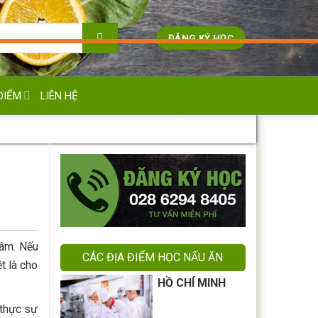
ĐĂNG KÝ HỌC
ĐIỂM
LIÊN HỆ
tâm. Nếu
CÁC ĐỊA ĐIỂM HỌC NẤU ĂN
t là cho
HỒ CHÍ MINH
 thực sự