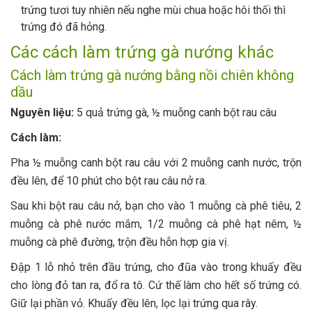
trứng tươi tuy nhiên nếu nghe mùi chua hoặc hôi thối thì
trứng đó đã hỏng.
Các cách làm trứng gà nướng khác
Cách làm trứng gà nướng bằng nồi chiên không
dầu
Nguyên liệu:
5 quả trứng gà, ½ muỗng canh bột rau câu
Cách làm:
Pha ½ muỗng canh bột rau câu với 2 muỗng canh nước, trộn
đều lên, để 10 phút cho bột rau câu nở ra.
Sau khi bột rau câu nở, bạn cho vào 1 muỗng cà phê tiêu, 2
muỗng cà phê nước mắm, 1/2 muỗng cà phê hạt nêm, ½
muỗng cà phê đường, trộn đều hỗn hợp gia vị.
Đập 1 lỗ nhỏ trên đầu trứng, cho đũa vào trong khuấy đều
cho lòng đỏ tan ra, đổ ra tô. Cứ thế làm cho hết số trứng có.
Giữ lại phần vỏ. Khuấy đều lên, lọc lại trứng qua rây.