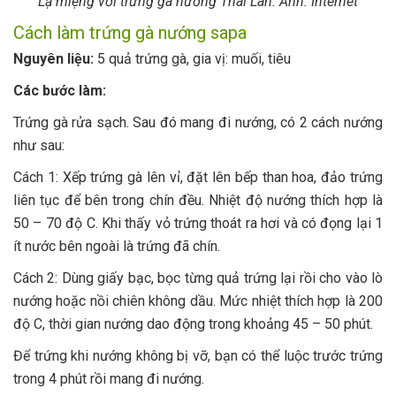
Lạ miệng với trứng gà nướng Thái Lan. Ảnh: Internet
Cách làm trứng gà nướng sapa
Nguyên liệu:
5 quả trứng gà, gia vị: muối, tiêu
Các bước làm:
Trứng gà rửa sạch. Sau đó mang đi nướng, có 2 cách nướng
như sau:
Cách 1: Xếp trứng gà lên vỉ, đặt lên bếp than hoa, đảo trứng
liên tục để bên trong chín đều. Nhiệt độ nướng thích hợp là
50 – 70 độ C. Khi thấy vỏ trứng thoát ra hơi và có đọng lại 1
ít nước bên ngoài là trứng đã chín.
Cách 2: Dùng giấy bạc, bọc từng quả trứng lại rồi cho vào lò
nướng hoặc nồi chiên không dầu. Mức nhiệt thích hợp là 200
độ C, thời gian nướng dao động trong khoảng 45 – 50 phút.
Để trứng khi nướng không bị vỡ, bạn có thể luộc trước trứng
trong 4 phút rồi mang đi nướng.