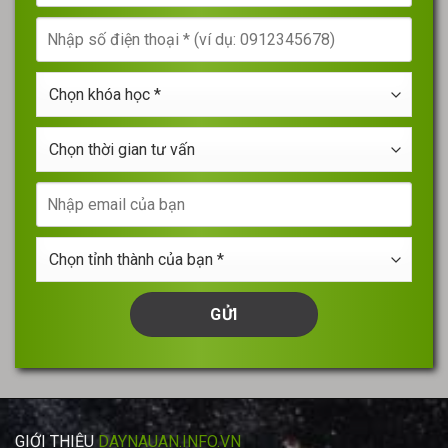
tên
Nhập
của
số
bạn
điện
*
Chọn
thoại
khóa
*
học
Chọn
*
thời
gian
Nhập
tư
email
vấn
của
Chọn
bạn
tỉnh
thành
của
bạn
*
GIỚI THIỆU
DAYNAUAN.INFO.VN