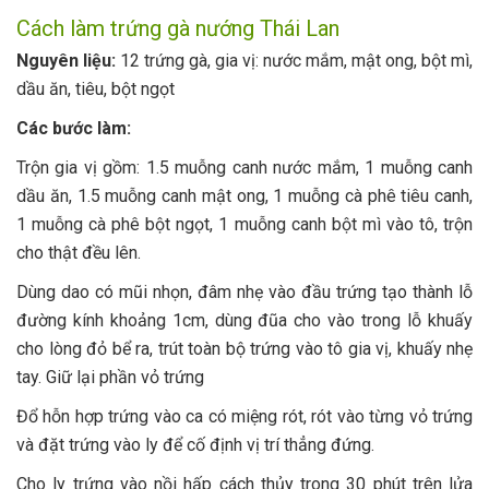
Cách làm trứng gà nướng Thái Lan
Nguyên liệu:
12 trứng gà, gia vị: nước mắm, mật ong, bột mì,
dầu ăn, tiêu, bột ngọt
Các bước làm:
Trộn gia vị gồm: 1.5 muỗng canh nước mắm, 1 muỗng canh
dầu ăn, 1.5 muỗng canh mật ong, 1 muỗng cà phê tiêu canh,
1 muỗng cà phê bột ngọt, 1 muỗng canh bột mì vào tô, trộn
cho thật đều lên.
Dùng dao có mũi nhọn, đâm nhẹ vào đầu trứng tạo thành lỗ
đường kính khoảng 1cm, dùng đũa cho vào trong lỗ khuấy
cho lòng đỏ bể ra, trút toàn bộ trứng vào tô gia vị, khuấy nhẹ
tay. Giữ lại phần vỏ trứng
Đổ hỗn hợp trứng vào ca có miệng rót, rót vào từng vỏ trứng
và đặt trứng vào ly để cố định vị trí thẳng đứng.
Cho ly trứng vào nồi hấp cách thủy trong 30 phút trên lửa