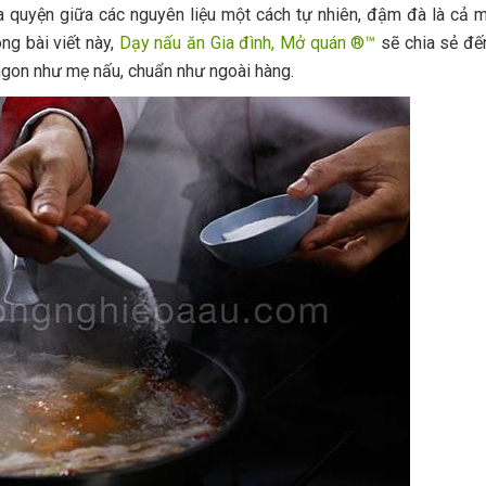
a quyện giữa các nguyên liệu một cách tự nhiên, đậm đà là cả 
ng bài viết này,
Dạy nấu ăn Gia đình, Mở quán ®™
sẽ chia sẻ đế
ngon như mẹ nấu, chuẩn như ngoài hàng.