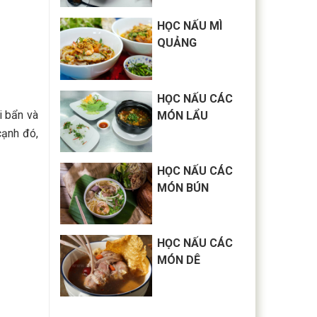
HỌC NẤU MÌ
QUẢNG
HỌC NẤU CÁC
i bẩn và
MÓN LẨU
cạnh đó,
HỌC NẤU CÁC
MÓN BÚN
HỌC NẤU CÁC
MÓN DÊ