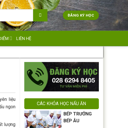
ĐĂNG KÝ HỌC
ĐIỂM
LIÊN HỆ
yên liệu
CÁC KHÓA HỌC NẤU ĂN
nấu ngon
BẾP TRƯỞNG
BẾP ÂU
ất lượng