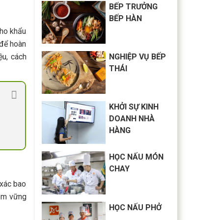
BẾP TRƯỞNG
BẾP HÀN
cho khẩu
 để hoàn
ệu, cách
NGHIỆP VỤ BẾP
THÁI
KHỞI SỰ KINH
DOANH NHÀ
HÀNG
HỌC NẤU MÓN
CHAY
 xác bao
Nắm vững
HỌC NẤU PHỞ