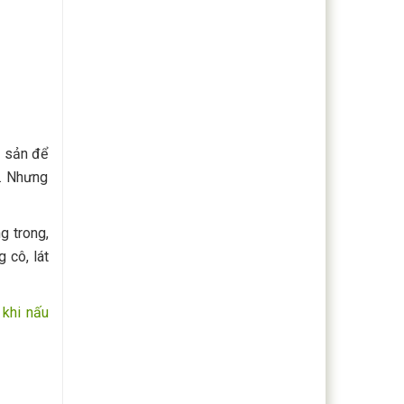
y sản để
g. Nhưng
g trong,
 cô, lát
 khi nấu