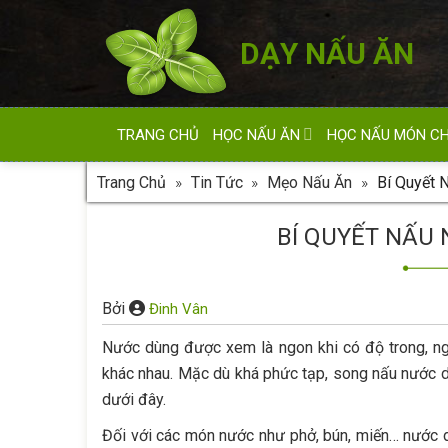
Skip
to
DẠY NẤU ĂN
content
TRANG CHỦ
HỌC NẤU ĂN
HỌC NẤU MÓN C
Trang Chủ
»
Tin Tức
»
Mẹo Nấu Ăn
»
Bí Quyết 
BÍ QUYẾT NẤU
Bởi
Đinh Vân
Nước dùng được xem là ngon khi có độ trong, ng
khác nhau. Mặc dù khá phức tạp, song nấu nước 
dưới đây.
Đối với các món nước như phở, bún, miến… nước d