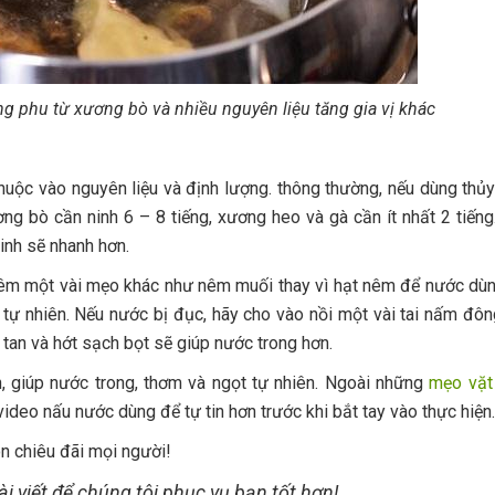
 phu từ xương bò và nhiều nguyên liệu tăng gia vị khác
thuộc vào nguyên liệu và định lượng. thông thường, nếu dùng thủ
ơng bò cần ninh 6 – 8 tiếng, xương heo và gà cần ít nhất 2 tiến
inh sẽ nhanh hơn.
hêm một vài mẹo khác như nêm muối thay vì hạt nêm để nước dùn
ự nhiên. Nếu nước bị đục, hãy cho vào nồi một vài tai nấm đông
 tan và hớt sạch bọt sẽ giúp nước trong hơn.
, giúp nước trong, thơm và ngọt tự nhiên. Ngoài những
mẹo vặt
deo nấu nước dùng để tự tin hơn trước khi bắt tay vào thực hiện.
n chiêu đãi mọi người!
i viết để chúng tôi phục vụ bạn tốt hơn!