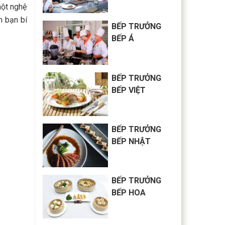
một nghệ
n bạn bí
BẾP TRƯỞNG
BẾP Á
BẾP TRƯỞNG
BẾP VIỆT
BẾP TRƯỞNG
BẾP NHẬT
BẾP TRƯỞNG
BẾP HOA