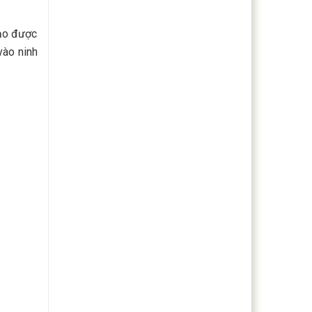
tạo được
vào ninh