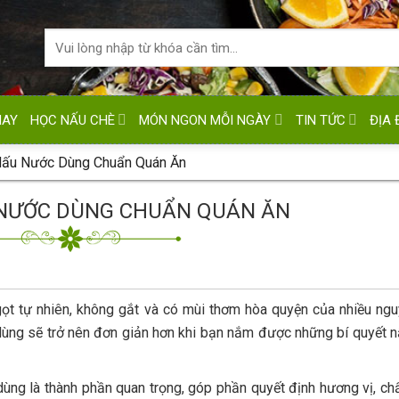
HAY
HỌC NẤU CHÈ
MÓN NGON MỖI NGÀY
TIN TỨC
ĐỊA 
Nấu Nước Dùng Chuẩn Quán Ăn
 NƯỚC DÙNG CHUẨN QUÁN ĂN
ọt tự nhiên, không gắt và có mùi thơm hòa quyện của nhiều ngu
dùng sẽ trở nên đơn giản hơn khi bạn nắm được những bí quyết 
ùng là thành phần quan trọng, góp phần quyết định hương vị, ch