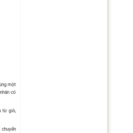
cùng một
 nhân có
 từ giò,
ì chuyển