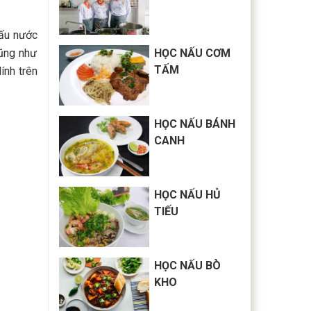
nấu nước
HỌC NẤU CƠM
cũng như
TẤM
ính trên
HỌC NẤU BÁNH
CANH
HỌC NẤU HỦ
TIẾU
HỌC NẤU BÒ
KHO