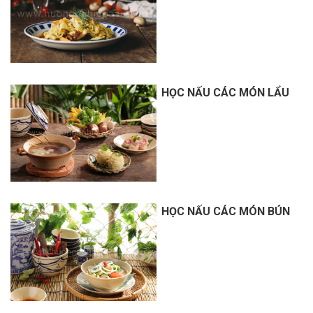
HỌC NẤU CÁC MÓN LẨU
HỌC NẤU CÁC MÓN BÚN