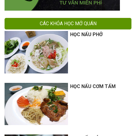
CÁC KHÓA HỌC MỞ QUÁN
HỌC NẤU PHỞ
HỌC NẤU CƠM TẤM