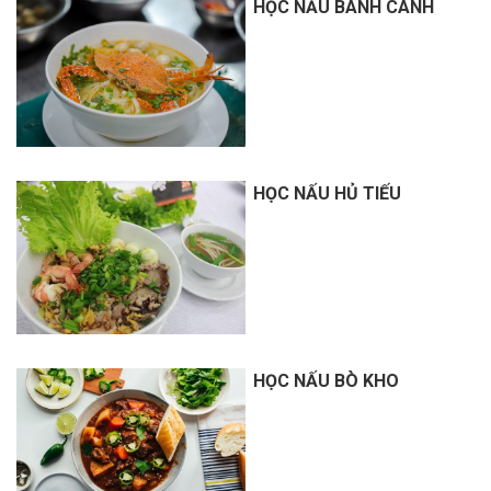
HỌC NẤU BÁNH CANH
HỌC NẤU HỦ TIẾU
HỌC NẤU BÒ KHO