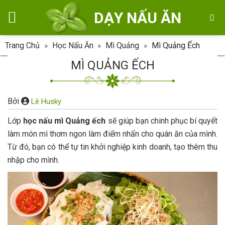
Skip
DẠY NẤU ĂN
to
content
Trang Chủ
»
Học Nấu Ăn
»
Mì Quảng
»
Mì Quảng Ếch
MÌ QUẢNG ẾCH
Bởi
Lê Husky
Lớp
học nấu mì Quảng ếch
sẽ giúp bạn chinh phục bí quyết
làm món mì thơm ngon làm điểm nhấn cho quán ăn của mình.
Từ đó, bạn có thể tự tin khởi nghiệp kinh doanh, tạo thêm thu
nhập cho mình.