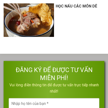
HỌC NẤU CÁC MÓN DÊ
ĐĂNG KÝ ĐỂ ĐƯỢC TƯ VẤN
MIỄN PHÍ!
Vui lòng điền thông tin để được tư vấn trực tiếp nhanh
nhất!
Nhập
họ