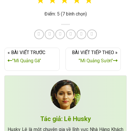
☆
☆
☆
☆
☆
Điểm: 5 (7 bình chọn)
« BÀI VIẾT TRƯỚC
BÀI VIẾT TIẾP THEO »
"Mì Quảng Gà"
"Mì Quảng Sườn"
Tác giả: Lê Husky
Husky Lê là một chuyên gia về lĩnh vực Nhà Hàng Khách