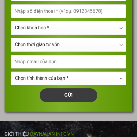
tên
Nhập
của
số
bạn
điện
*
Chọn
thoại
khóa
*
học
Chọn
*
thời
gian
Nhập
tư
email
vấn
của
Chọn
bạn
tỉnh
thành
của
bạn
*
GIỚI THIỆU
DAYNAUAN.INFO.VN