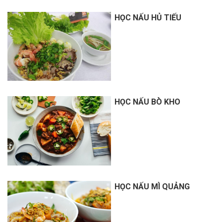
HỌC NẤU HỦ TIẾU
HỌC NẤU BÒ KHO
HỌC NẤU MÌ QUẢNG