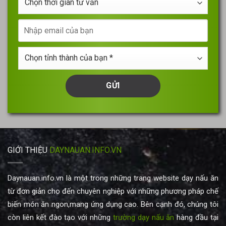
*
thời
gian
Nhập
tư
email
vấn
của
Chọn
bạn
tỉnh
thành
của
bạn
*
GIỚI THIỆU
DAYNAUAN.INFO.VN
Daynauan.info.vn là một trong những trang website dạy nấu ăn
từ đơn giản cho đến chuyên nghiệp với những phương pháp chế
biến món ăn ngon,mang ứng dụng cao. Bên cạnh đó, chúng tôi
còn liên kết đào tạo với những
trường dạy nấu ăn
hàng đầu tại