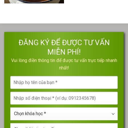
ĐĂNG KÝ ĐỂ ĐƯỢC TƯ VẤN
MIỄN PHÍ!
Vui lòng điền thông tin để được tư vấn trực tiếp nhanh
nhất!
Nhập
họ
tên
Nhập
của
số
bạn
điện
*
Chọn
thoại
khóa
*
học
Chọn