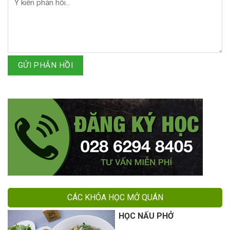
GỬI PHẢN HỒI
CÁC KHÓA HỌC MỞ QUÁN
HỌC NẤU PHỞ