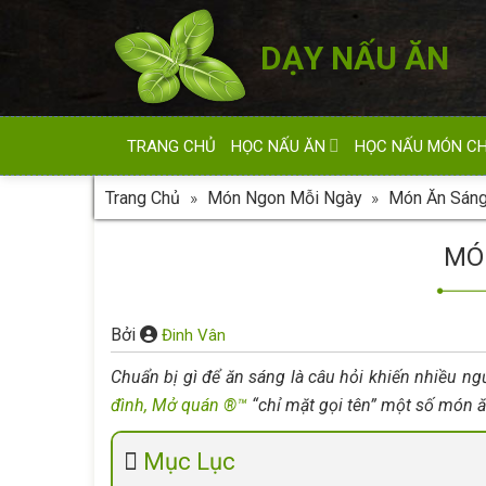
Skip
to
DẠY NẤU ĂN
content
TRANG CHỦ
HỌC NẤU ĂN
HỌC NẤU MÓN C
Trang Chủ
»
Món Ngon Mỗi Ngày
»
Món Ăn Sán
MÓ
Bởi
Đinh Vân
Chuẩn bị gì để ăn sáng là câu hỏi khiến nhiều ng
đình, Mở quán ®™
“chỉ mặt gọi tên” một số món 
Mục Lục