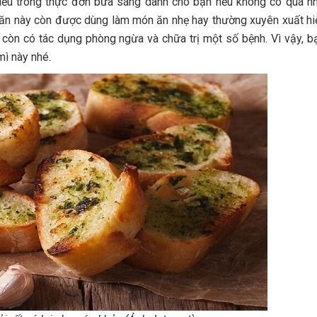
iếu trong thực đơn bữa sáng dành cho bạn nếu không có quá nh
 ăn này còn được dùng làm món ăn nhẹ hay thường xuyên xuất hi
ánh còn có tác dụng phòng ngừa và chữa trị một số bệnh. Vì vậy, 
ì này nhé.