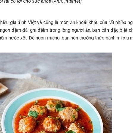
 rất có lợi cho sức khỏe (Ảnh: Internet)
iều gia đình Việt và cũng là món ăn khoái khẩu của rất nhiều ng
ngon đậm đà, ghi điểm trong lòng người ăn, bạn cần đặc biệt c
nếm nước xốt. Để ngon miệng, bạn nên thưởng thức bánh mì xíu 