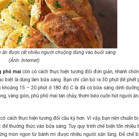
 ăn được rất nhiều người chuộng dùng vào buổi sáng
(Ảnh: Internet)
g phô mai
còn có cách thực hiện tương đối đơn giản, nhanh chón
ặc biệt là dùng làm bữa sáng. Bạn chỉ cần bỏ ra 30 phút để phết 
ớng khoảng 15 – 20 phút ở 180 độ C là đã có bữa sáng dinh dưỡn
ng, vàng giòn, phủ phô mai tan chảy, thơm béo cuốn hút người ăn
có cách thực hiện tương đối cầu kỳ hơn. Vì vậy, bạn nên chuẩn b
 để thưởng thức vào bữa sáng. Tuy quy trình chế biến tốn nhiều t
ững món ngon từ bánh mì được nhiều người săn lùng. Để chế 