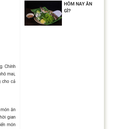
HÔM NAY ĂN
GÌ?
g. Chính
phô mai,
g cho cả
.
ị món ăn
hời gian
biến món