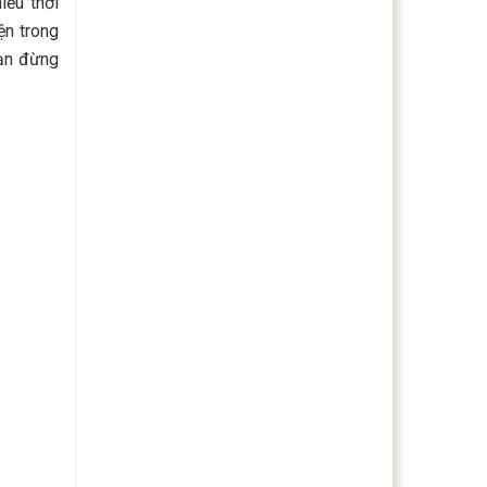
iều thời
ện trong
bạn đừng