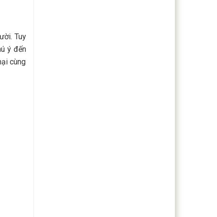
ười. Tuy
hú ý đến
mại cùng