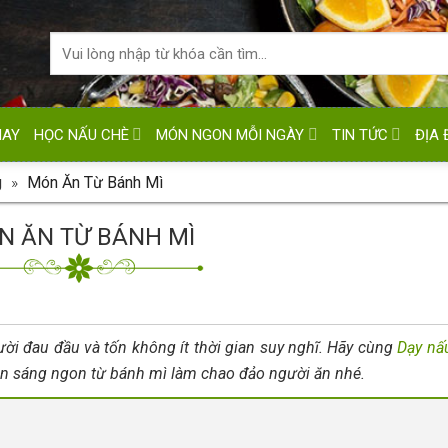
HAY
HỌC NẤU CHÈ
MÓN NGON MỖI NGÀY
TIN TỨC
ĐỊA 
g
»
Món Ăn Từ Bánh Mì
N ĂN TỪ BÁNH MÌ
ười đau đầu và tốn không ít thời gian suy nghĩ. Hãy cùng
Dạy nấ
ăn sáng ngon từ bánh mì làm chao đảo người ăn nhé.