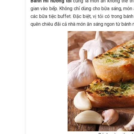
Bánh mì nướng tỏi
cũng là món ăn không thể th
gian vào bếp. Không chỉ dùng cho bữa sáng, món
các bữa tiệc buffet. Đặc biệt, vị tỏi có trong b
quên chiêu đãi cả nhà món ăn sáng ngon từ bánh m