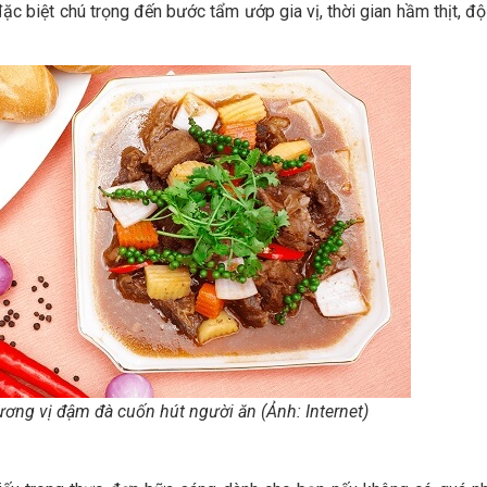
c biệt chú trọng đến bước tẩm ướp gia vị, thời gian hầm thịt, độ
ơng vị đậm đà cuốn hút người ăn (Ảnh: Internet)