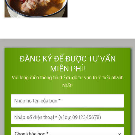
ĐĂNG KÝ ĐỂ ĐƯỢC TƯ VẤN
MIỄN PHÍ!
Vui lòng điền thông tin để được tư vấn trực tiếp nhanh
nhất!
Nhập
họ
tên
Nhập
của
số
bạn
điện
*
Chọn
thoại