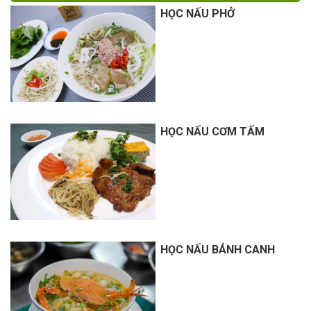
HỌC NẤU PHỞ
HỌC NẤU CƠM TẤM
HỌC NẤU BÁNH CANH