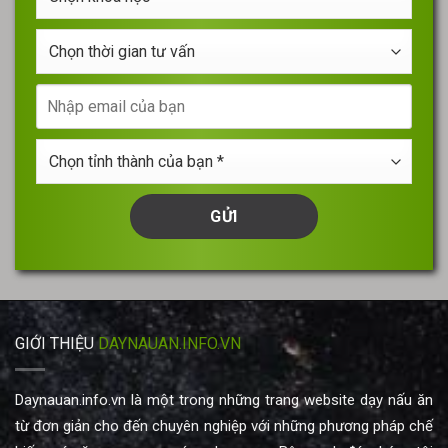
khóa
*
học
Chọn
*
thời
gian
Nhập
tư
email
vấn
của
Chọn
bạn
tỉnh
thành
của
bạn
*
GIỚI THIỆU
DAYNAUAN.INFO.VN
Daynauan.info.vn là một trong những trang website dạy nấu ăn
từ đơn giản cho đến chuyên nghiệp với những phương pháp chế