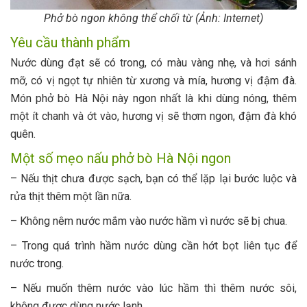
Phở bò ngon không thể chối từ (Ảnh: Internet)
Yêu cầu thành phẩm
Nước dùng đạt sẽ có trong, có màu vàng nhẹ, và hơi sánh
mỡ, có vị ngọt tự nhiên từ xương và mía, hương vị đậm đà.
Món phở bò Hà Nội này ngon nhất là khi dùng nóng, thêm
một ít chanh và ớt vào, hương vị sẽ thơm ngon, đậm đà khó
quên.
Một số mẹo nấu phở bò Hà Nội ngon
– Nếu thịt chưa được sạch, bạn có thể lặp lại bước luộc và
rửa thịt thêm một lần nữa.
– Không nêm nước mắm vào nước hầm vì nước sẽ bị chua.
– Trong quá trình hầm nước dùng cần hớt bọt liên tục để
nước trong.
– Nếu muốn thêm nước vào lúc hầm thì thêm nước sôi,
không được dùng nước lạnh.