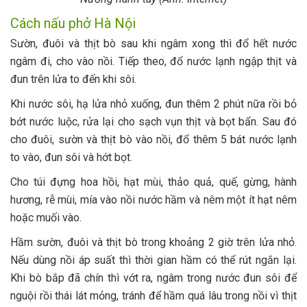
Cách nấu phở Hà Nội
Sườn, đuôi và thịt bò sau khi ngâm xong thì đổ hết nước
ngâm đi, cho vào nồi. Tiếp theo, đổ nước lạnh ngập thịt và
đun trên lửa to đến khi sôi.
Khi nước sôi, hạ lửa nhỏ xuống, đun thêm 2 phút nữa rồi bỏ
bớt nước luộc, rửa lại cho sạch vụn thịt và bọt bẩn. Sau đó
cho đuôi, sườn và thịt bò vào nồi, đổ thêm 5 bát nước lạnh
to vào, đun sôi và hớt bọt.
Cho túi đựng hoa hồi, hạt mùi, thảo quả, quế, gừng, hành
hương, rễ mùi, mía vào nồi nước hầm và nêm một ít hạt nêm
hoặc muối vào.
Hầm sườn, đuôi và thịt bò trong khoảng 2 giờ trên lửa nhỏ.
Nếu dùng nồi áp suất thì thời gian hầm có thể rút ngắn lại.
Khi bò bắp đã chín thì vớt ra, ngâm trong nước đun sôi để
nguội rồi thái lát mỏng, tránh để hầm quá lâu trong nồi vì thịt