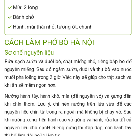
Mía: 2 lóng
Bánh phở
Hành, mùi thái nhỏ, tương ớt, chanh
CÁCH LÀM PHỞ BÒ HÀ NỘI
Sơ chế nguyên liệu
Rửa sạch sườn và đuôi bò, chặt miếng nhỏ, riêng bắp bò để
nguyên miếng. Sau đó ngâm sườn, đuôi và thịt bò vào nước
muối pha loãng trong 2 giờ. Việc này sẽ giúp cho thịt sạch và
khi ăn sẽ mềm ngon hơn.
Nướng hành tây, hành khô, mía (để nguyên vỏ) và gừng đến
khi chín thơm. Lưu ý, chỉ nên nướng trên lửa vừa để các
nguyên liệu chín từ trong ra ngoài mà không bị cháy vỏ. Sau
khi nướng xong, tiến hành cạo vỏ gừng và hành, rửa lại tất cả
nguyên liệu cho sạcH. Riêng gừng thì đập dập, còn hành tây
thì bổ làm đôi hoặc làm tư.