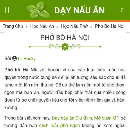
Skip
DẠY NẤU ĂN
to
content
Trang Chủ
»
Học Nấu Ăn
»
Học Nấu Phở
»
Phở Bò Hà Nội
PHỞ BÒ HÀ NỘI
Bởi
Lê Husky
Phở bò Hà Nội
với hương vị của các loại thảo mộc hòa
quyện trong nước dùng sẽ để lại ấn tượng sâu sắc cho ai đã
từng một lần nếm thử nó. Để có thể làm nên một tô phở thơm
ngon mà bạn ăn, người đầu bếp phải trải qua nhiều công
đoạn từ sơ chế nguyên liệu cho tới việc nêm nếm gia vị, hầm
xương…
Trong bài viết hôm nay,
Dạy nấu ăn Gia đình, Mở quán ®™
sẽ
hướng dẫn bạn
cách nấu phở ngon
không hề kém ngoài