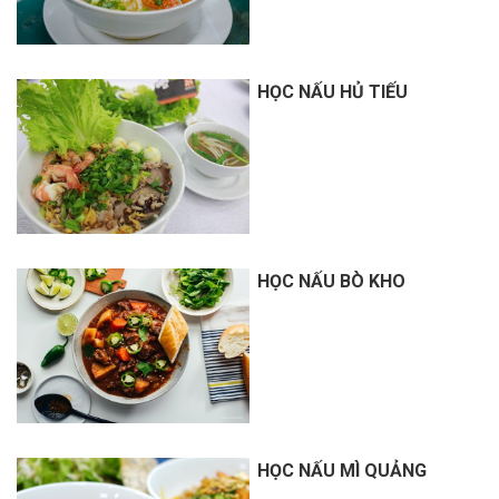
HỌC NẤU HỦ TIẾU
HỌC NẤU BÒ KHO
HỌC NẤU MÌ QUẢNG