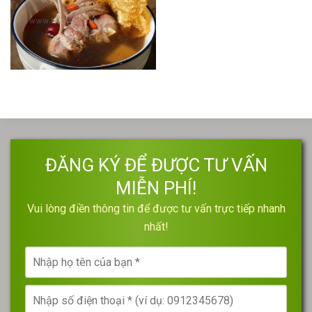
ĐĂNG KÝ ĐỂ ĐƯỢC TƯ VẤN
MIỄN PHÍ!
Vui lòng điền thông tin để được tư vấn trực tiếp nhanh
nhất!
Nhập
họ
tên
Nhập
của
số