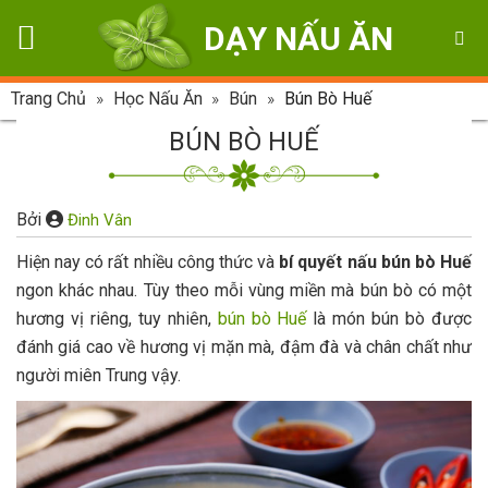
Skip
DẠY NẤU ĂN
to
content
Trang Chủ
»
Học Nấu Ăn
»
Bún
»
Bún Bò Huế
BÚN BÒ HUẾ
Bởi
Đinh Vân
Hiện nay có rất nhiều công thức và
bí quyết nấu bún bò Huế
ngon khác nhau. Tùy theo mỗi vùng miền mà bún bò có một
hương vị riêng, tuy nhiên,
bún bò Huế
là món bún bò được
đánh giá cao về hương vị mặn mà, đậm đà và chân chất như
người miên Trung vậy.