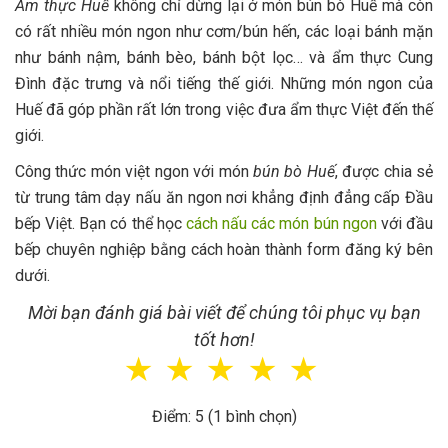
Ẩm thực Huế
không chỉ dừng lại ở món bún bò Huế mà còn
có rất nhiều món ngon như cơm/bún hến, các loại bánh mặn
như bánh nậm, bánh bèo, bánh bột lọc… và ẩm thực Cung
Đình đặc trưng và nổi tiếng thế giới. Những món ngon của
Huế đã góp phần rất lớn trong việc đưa ẩm thực Việt đến thế
giới.
Công thức món việt ngon với món
bún bò Huế
, được chia sẻ
từ trung tâm dạy nấu ăn ngon nơi khẳng định đẳng cấp Đầu
bếp Việt. Bạn có thể học
cách nấu các món bún ngon
với đầu
bếp chuyên nghiệp bằng cách hoàn thành form đăng ký bên
dưới.
Mời bạn đánh giá bài viết để chúng tôi phục vụ bạn
tốt hơn!
☆
☆
☆
☆
☆
Điểm: 5 (1 bình chọn)