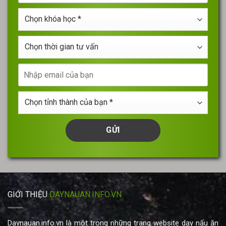
bạn
điện
*
Chọn
thoại
khóa
*
học
Chọn
*
thời
gian
Nhập
tư
email
vấn
của
Chọn
bạn
tỉnh
thành
của
bạn
*
GIỚI THIỆU
DAYNAUAN.INFO.VN
Daynauan.info.vn là một trong những trang website dạy nấu ăn