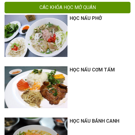
CÁC KHÓA HỌC MỞ QUÁN
HỌC NẤU PHỞ
HỌC NẤU CƠM TẤM
HỌC NẤU BÁNH CANH