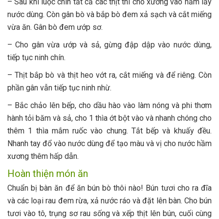
– Sau khi luộc chín tất cả các thịt thì cho xương vào hầm lấy
nước dùng. Còn gân bò và bắp bò đem xả sạch và cắt miếng
vừa ăn. Gân bò đem ướp sơ.
– Cho gân vừa ướp và sả, gừng đập dập vào nước dùng,
tiếp tục ninh chín.
– Thịt bắp bò và thịt heo vớt ra, cắt miếng và để riêng. Còn
phần gân vẫn tiếp tục ninh nhừ.
– Bắc chảo lên bếp, cho dầu hào vào làm nóng và phi thơm
hành tỏi băm và sả, cho 1 thìa ớt bột vào và nhanh chóng cho
thêm 1 thìa mắm ruốc vào chung. Tắt bếp và khuấy đều.
Nhanh tay đổ vào nước dùng để tạo màu và vị cho nước hầm
xương thêm hấp dẫn.
Hoàn thiện món ăn
Chuẩn bị bàn ăn để ăn bún bò thôi nào! Bún tươi cho ra đĩa
và các loại rau đem rừa, xả nước ráo và đặt lên bàn. Cho bún
tươi vào tô, trụng sơ rau sống và xếp thịt lên bún, cuối cùng