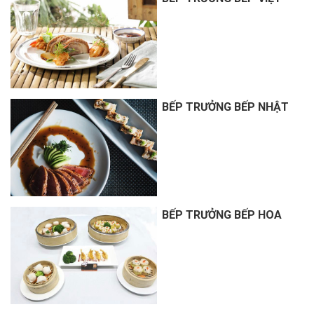
BẾP TRƯỞNG BẾP NHẬT
BẾP TRƯỞNG BẾP HOA