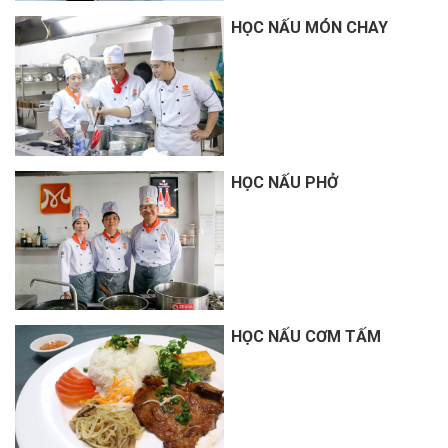
HỌC NẤU MÓN CHAY
HỌC NẤU PHỞ
HỌC NẤU CƠM TẤM