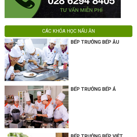
CÁC KHÓA HỌC NẤU ĂN
BẾP TRƯỞNG BẾP ÂU
BẾP TRƯỞNG BẾP Á
BẾP TRƯỞNG BẾP VIỆT