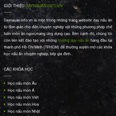
GIỚI THIỆU
DAYNAUAN.INFO.VN
Daynauan.info.vn là một trong những trang website dạy nấu ăn
từ đơn giản cho đến chuyên nghiệp với những phương pháp chế
biến món ăn ngon,mang ứng dụng cao. Bên cạnh đó, chúng tôi
còn liên kết đào tạo với những
trường dạy nấu ăn
hàng đầu tại
thành phố Hồ Chí Minh (TPHCM) để thường xuyên mở các khóa
học nấu ăn chuyên nghiệp, bếp gia đình...
CÁC KHÓA HỌC
Học nấu món Âu
Học nấu món Á
Học nấu món Việt
Học nấu món Hoa
Học nấu món Nhật