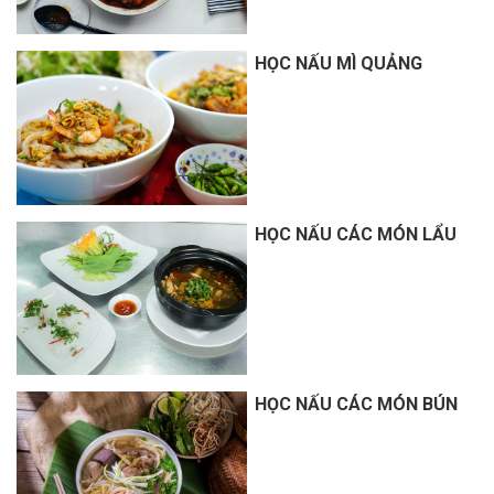
HỌC NẤU MÌ QUẢNG
HỌC NẤU CÁC MÓN LẨU
HỌC NẤU CÁC MÓN BÚN