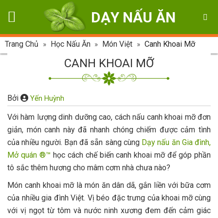
Skip
DẠY NẤU ĂN
to
content
Trang Chủ
»
Học Nấu Ăn
»
Món Việt
»
Canh Khoai Mỡ
CANH KHOAI MỠ
Bởi
Yến Huỳnh
Với hàm lượng dinh dưỡng cao, cách nấu canh khoai mỡ đơn
giản, món canh này đã nhanh chóng chiếm được cảm tình
của nhiều người. Bạn đã sẵn sàng cùng
Dạy nấu ăn Gia đình,
Mở quán ®™
học cách chế biến canh khoai mỡ để góp phần
tô sắc thêm hương cho mâm cơm nhà chưa nào?
Món canh khoai mỡ là món ăn dân dã, gắn liền với bữa cơm
của nhiều gia đình Việt. Vị béo đặc trưng của khoai mỡ cùng
với vị ngọt từ tôm và nước ninh xương đem đến cảm giác