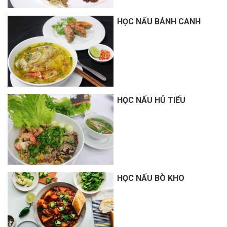
HỌC NẤU BÁNH CANH
HỌC NẤU HỦ TIẾU
HỌC NẤU BÒ KHO