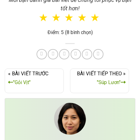
tốt hơn!
☆
☆
☆
☆
☆
Điểm: 5 (8 bình chọn)
« BÀI VIẾT TRƯỚC
BÀI VIẾT TIẾP THEO »
"Gỏi Vịt"
"Súp Lươn"