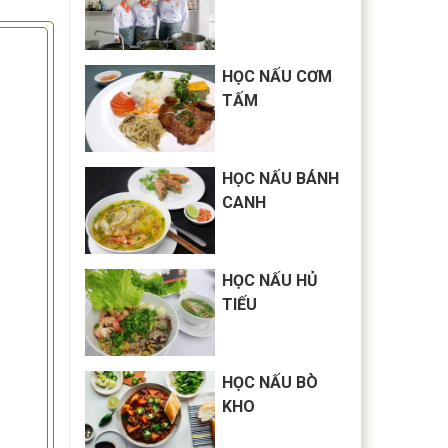
HỌC NẤU CƠM
TẤM
HỌC NẤU BÁNH
CANH
HỌC NẤU HỦ
TIẾU
HỌC NẤU BÒ
KHO