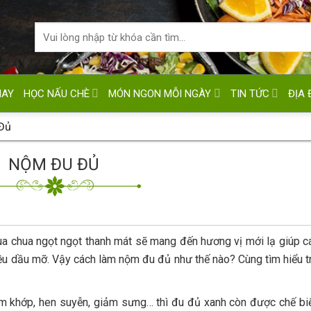
HAY
HỌC NẤU CHÈ
MÓN NGON MỖI NGÀY
TIN TỨC
ĐỊA 
Đủ
NỘM ĐU ĐỦ
ua chua ngọt ngọt thanh mát sẽ mang đến hương vị mới lạ giúp c
hiều dầu mỡ. Vậy cách làm nộm đu đủ như thế nào? Cùng tìm hiểu t
m khớp, hen suyễn, giảm sưng… thì đu đủ xanh còn được chế bi