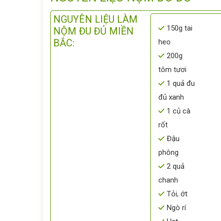
NGUYÊN LIỆU LÀM
150g tai
NỘM ĐU ĐỦ MIỀN
BẮC:
heo
200g
tôm tươi
1 quả đu
đủ xanh
1 củ cà
rốt
Đậu
phông
2 quả
chanh
Tỏi, ớt
Ngò rí