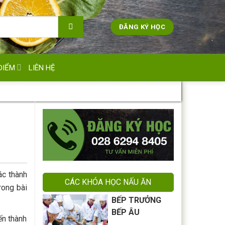
ĐĂNG KÝ HỌC
ĐIỂM
LIÊN HỆ
ác thành
CÁC KHÓA HỌC NẤU ĂN
rong bài
BẾP TRƯỞNG
BẾP ÂU
ến thành