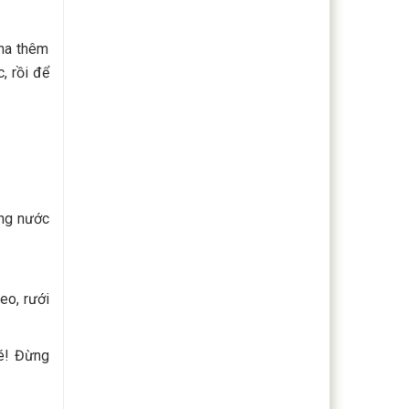
pha thêm
, rồi để
ng nước
eo, rưới
é! Đừng