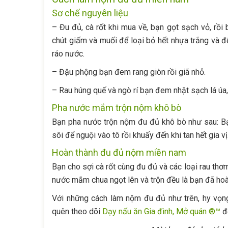
Sơ chế nguyên liệu
– Đu đủ, cà rốt khi mua về, bạn gọt sạch vỏ, rồi
chút giấm và muối để loại bỏ hết nhựa trắng và đ
ráo nước.
– Đậu phộng bạn đem rang giòn rồi giã nhỏ.
– Rau húng quế và ngò rí bạn đem nhặt sạch lá úa,
Pha nước mắm trộn nộm khô bò
Bạn pha nước trộn nộm đu đủ khô bò như sau: 
sôi để nguội vào tô rồi khuấy đến khi tan hết gia 
Hoàn thành đu đủ nộm miền nam
Bạn cho sợi cà rốt cùng đu đủ và các loại rau thơm
nước mắm chua ngọt lên và trộn đều là bạn đã ho
Với những cách làm nộm đu đủ như trên, hy vọ
quên theo dõi
Dạy nấu ăn Gia đình, Mở quán ®™
để