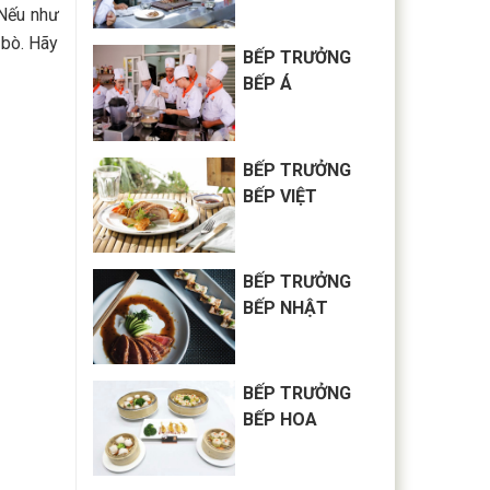
 Nếu như
 bò. Hãy
BẾP TRƯỞNG
BẾP Á
BẾP TRƯỞNG
BẾP VIỆT
BẾP TRƯỞNG
BẾP NHẬT
BẾP TRƯỞNG
BẾP HOA