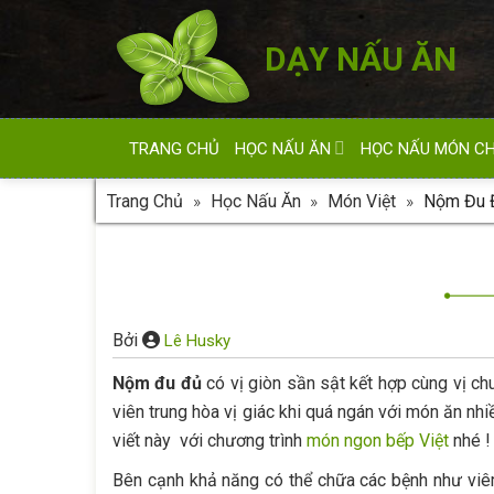
Skip
to
DẠY NẤU ĂN
content
TRANG CHỦ
HỌC NẤU ĂN
HỌC NẤU MÓN C
Trang Chủ
»
Học Nấu Ăn
»
Món Việt
»
Nộm Đu 
Bởi
Lê Husky
Nộm đu đủ
có vị giòn sần sật kết hợp cùng vị ch
viên trung hòa vị giác khi quá ngán với món ăn n
viết này với chương trình
món ngon bếp Việt
nhé !
Bên cạnh khả năng có thể chữa các bệnh như viê