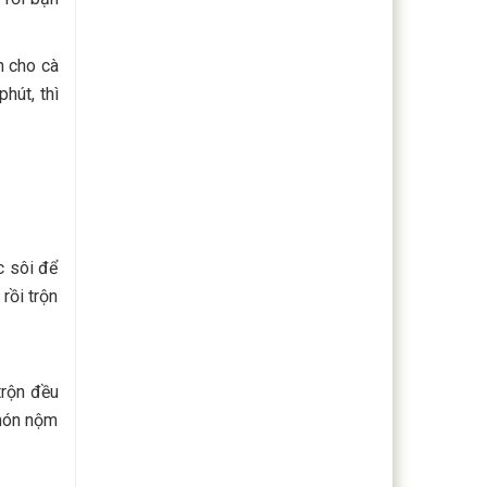
n cho cà
hút, thì
c sôi để
rồi trộn
trộn đều
 món nộm