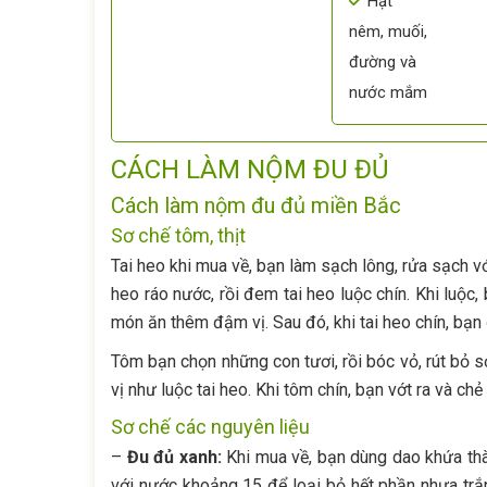
Hạt
nêm, muối,
đường và
nước mắm
CÁCH LÀM NỘM ĐU ĐỦ
Cách làm nộm đu đủ miền Bắc
Sơ chế tôm, thịt
Tai heo khi mua về, bạn làm sạch lông, rửa sạch vớ
heo ráo nước, rồi đem tai heo luộc chín. Khi l
món ăn thêm đậm vị. Sau đó, khi tai heo chín, bạ
Tôm bạn chọn những con tươi, rồi bóc vỏ, rút bỏ s
vị như luộc tai heo. Khi tôm chín, bạn vớt ra và chẻ
Sơ chế các nguyên liệu
–
Đu đủ xanh:
Khi mua về, bạn dùng dao khứa thà
với nước khoảng 15 để loại bỏ hết phần nhựa trắn