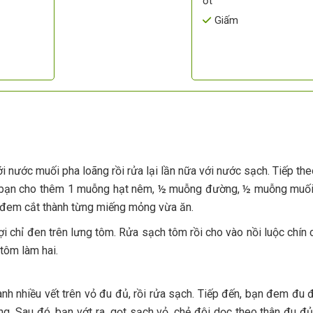
ớt
Giấm
i nước muối pha loãng rồi rửa lại lần nữa với nước sạch. Tiếp theo
uộc, bạn cho thêm 1 muỗng hạt nêm, ½ muỗng đường, ½ muỗng muố
n đem cắt thành từng miếng mỏng vừa ăn.
ợi chỉ đen trên lưng tôm. Rửa sạch tôm rồi cho vào nồi luộc chín 
 tôm làm hai.
nh nhiều vết trên vỏ đu đủ, rồi rửa sạch. Tiếp đến, bạn đem đu
g. Sau đó, bạn vớt ra, gọt sạch vỏ, chẻ đôi dọc theo thân đu đủ