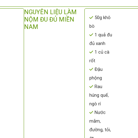
NGUYÊN LIỆU LÀM
50g khô
NỘM ĐU ĐỦ MIỀN
NAM
bò
1 quả đu
đủ xanh
1 củ cà
rốt
Đậu
phộng
Rau
húng quế,
ngò rí
Nước
mắm,
đường, tỏi,