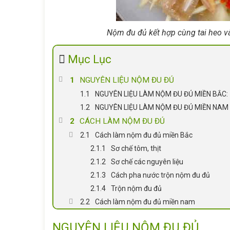
Nộm đu đủ kết hợp cùng tai heo và
Mục Lục
NGUYÊN LIỆU NỘM ĐU ĐỦ
NGUYÊN LIỆU LÀM NỘM ĐU ĐỦ MIỀN BẮC:
NGUYÊN LIỆU LÀM NỘM ĐU ĐỦ MIỀN NAM
CÁCH LÀM NỘM ĐU ĐỦ
Cách làm nộm đu đủ miền Bắc
Sơ chế tôm, thịt
Sơ chế các nguyên liệu
Cách pha nước trộn nộm đu đủ
Trộn nộm đu đủ
Cách làm nộm đu đủ miền nam
NGUYÊN LIỆU NỘM ĐU ĐỦ