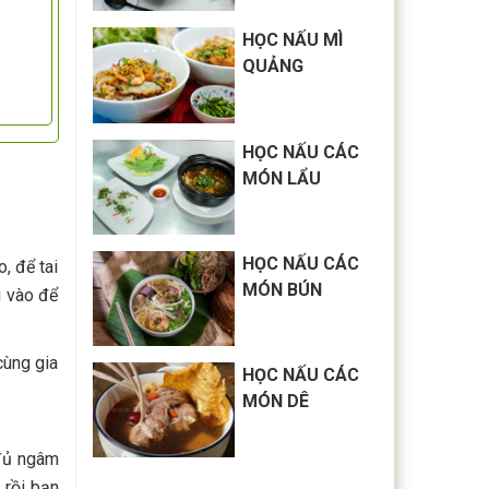
HỌC NẤU MÌ
QUẢNG
HỌC NẤU CÁC
MÓN LẨU
HỌC NẤU CÁC
, để tai
MÓN BÚN
i vào để
cùng gia
HỌC NẤU CÁC
MÓN DÊ
 đủ ngâm
 rồi bạn