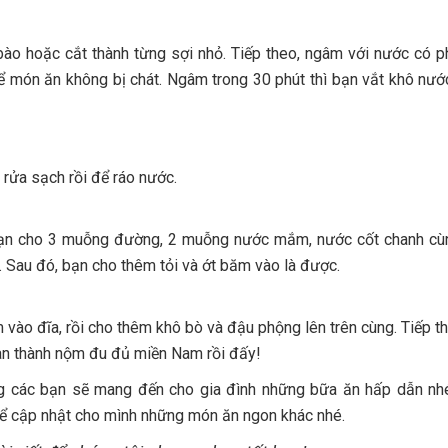
 bào hoặc cắt thành từng sợi nhỏ. Tiếp theo, ngâm với nước có 
ể món ăn không bị chát. Ngâm trong 30 phút thì bạn vắt khô nước
 rửa sạch rồi để ráo nước.
Bạn cho 3 muỗng đường, 2 muỗng nước mắm, nước cốt chanh cù
vị. Sau đó, bạn cho thêm tỏi và ớt băm vào là được.
 vào đĩa, rồi cho thêm khô bò và đậu phộng lên trên cùng. Tiếp th
àn thành nộm đu đủ miền Nam rồi đấy!
ng các bạn sẽ mang đến cho gia đình những bữa ăn hấp dẫn nh
 cập nhật cho mình những món ăn ngon khác nhé.