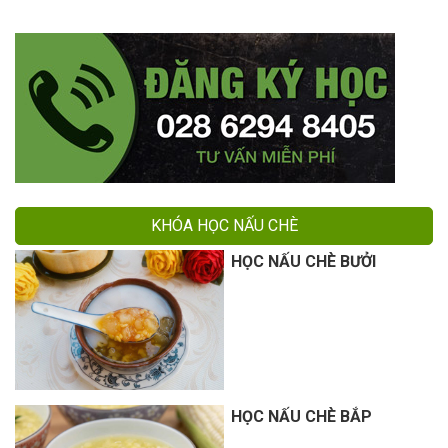
KHÓA HỌC NẤU CHÈ
HỌC NẤU CHÈ BƯỞI
HỌC NẤU CHÈ BẮP