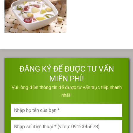
ĐĂNG KÝ ĐỂ ĐƯỢC TƯ VẤN
MIỄN PHÍ!
Vui lòng điền thông tin để được tư vấn trực tiếp nhanh
nhất!
Nhập
họ
tên
Nhập
của
số
bạn