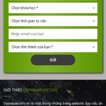
điện
*
Chọn
thoại
khóa
*
học
Chọn
*
thời
gian
Nhập
tư
email
vấn
của
Chọn
bạn
tỉnh
thành
của
bạn
*
GIỚI THIỆU
DAYNAUAN.INFO.VN
Daynauan.info.vn là một trong những trang website dạy nấu ăn