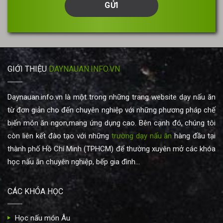
của
bạn
*
GIỚI THIỆU
DAYNAUAN.INFO.VN
Daynauan.info.vn là một trong những trang website dạy nấu ăn
từ đơn giản cho đến chuyên nghiệp với những phương pháp chế
biến món ăn ngon,mang ứng dụng cao. Bên cạnh đó, chúng tôi
còn liên kết đào tạo với những
trường dạy nấu ăn
hàng đầu tại
thành phố Hồ Chí Minh (TPHCM) để thường xuyên mở các khóa
học nấu ăn chuyên nghiệp, bếp gia đình...
CÁC KHÓA HỌC
Học nấu món Âu