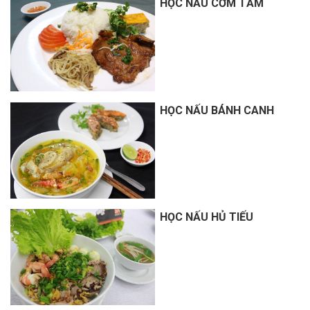
HỌC NẤU CƠM TẤM
HỌC NẤU BÁNH CANH
HỌC NẤU HỦ TIẾU