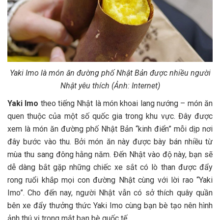
Yaki Imo là món ăn đường phố Nhật Bản được nhiều người
Nhật yêu thích (Ảnh: Internet)
Yaki Imo
theo tiếng Nhật là món khoai lang nướng – món ăn
quen thuộc của một số quốc gia trong khu vực. Đây được
xem là món ăn đường phố Nhật Bản “kinh điển” mỗi dịp nơi
đây bước vào thu. Bởi món ăn này được bày bán nhiều từ
mùa thu sang đông hằng năm. Đến Nhật vào độ này, bạn sẽ
dễ dàng bắt gặp những chiếc xe sắt có lò than được đẩy
rong ruổi khắp mọi con đường Nhật cùng với lời rao “Yaki
Imo”. Cho đến nay, người Nhật vẫn có sở thích quây quần
bên xe đẩy thưởng thức Yaki Imo cùng bạn bè tạo nên hình
ảnh thú vị trong mắt bạn bè quốc tế.