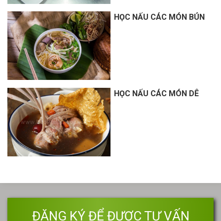
HỌC NẤU CÁC MÓN BÚN
HỌC NẤU CÁC MÓN DÊ
ĐĂNG KÝ ĐỂ ĐƯỢC TƯ VẤN