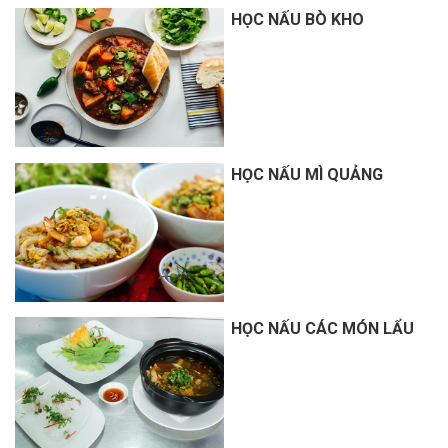
HỌC NẤU BÒ KHO
HỌC NẤU MÌ QUẢNG
HỌC NẤU CÁC MÓN LẨU