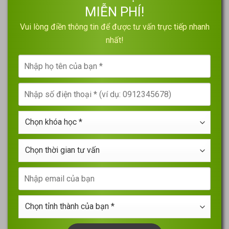
MIỄN PHÍ!
Vui lòng điền thông tin để được tư vấn trực tiếp nhanh
nhất!
Nhập
họ
tên
Nhập
của
số
bạn
điện
*
Chọn
thoại
khóa
*
học
Chọn
*
thời
gian
Nhập
tư
email
vấn
của
Chọn
bạn
tỉnh
thành