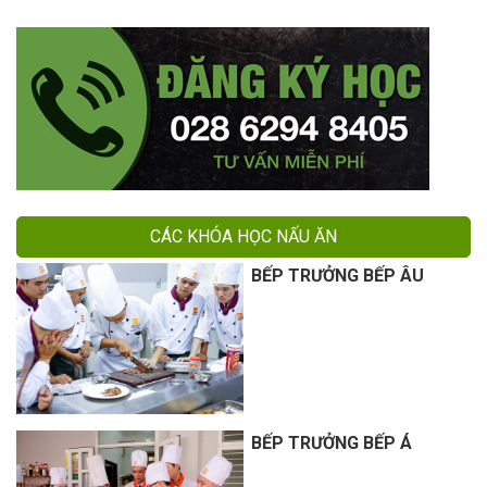
CÁC KHÓA HỌC NẤU ĂN
BẾP TRƯỞNG BẾP ÂU
BẾP TRƯỞNG BẾP Á