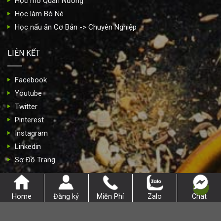
Học mở Quán Nướng
Học làm Bò Né
Học nấu ăn Cơ Bản -> Chuyên Nghiệp
LIÊN KẾT
Facebook
Youtube
Twitter
Pinterest
Instagram
Linkedin
Sơ Đồ Trang
Copyright 2026 ©
daynauan.info.vn. All Rights Reserved.
Home
Đăng ký
Miễn Phí
Zalo
Chat