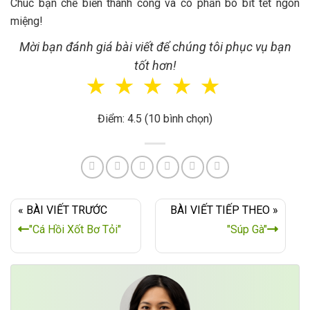
Chúc bạn chế biến thành công và có phần bò bít tết ngon
miệng!
Mời bạn đánh giá bài viết để chúng tôi phục vụ bạn
tốt hơn!
☆
☆
☆
☆
☆
Điểm: 4.5 (10 bình chọn)
« BÀI VIẾT TRƯỚC
BÀI VIẾT TIẾP THEO »
"Cá Hồi Xốt Bơ Tỏi"
"Súp Gà"