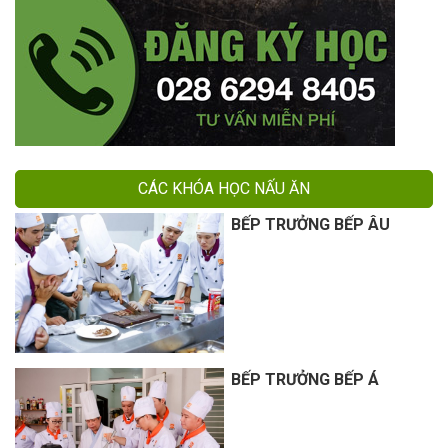
CÁC KHÓA HỌC NẤU ĂN
BẾP TRƯỞNG BẾP ÂU
BẾP TRƯỞNG BẾP Á