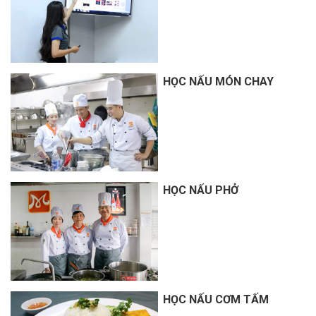
HỌC NẤU MÓN CHAY
HỌC NẤU PHỞ
HỌC NẤU CƠM TẤM