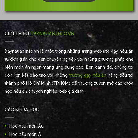
*
GIỚI THIỆU
DAYNAUAN.INFO.VN
Daynauan.info.vn là một trong những trang website dạy nấu ăn
từ đơn giản cho đến chuyên nghiệp với những phương pháp chế
biến món ăn ngon,mang ứng dụng cao. Bên cạnh đó, chúng tôi
còn liên kết đào tạo với những
trường dạy nấu ăn
hàng đầu tại
thành phố Hồ Chí Minh (TPHCM) để thường xuyên mở các khóa
học nấu ăn chuyên nghiệp, bếp gia đình...
CÁC KHÓA HỌC
Học nấu món Âu
Học nấu món Á