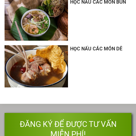
HỌC NẤU CÁC MÓN BÚN
HỌC NẤU CÁC MÓN DÊ
ĐĂNG KÝ ĐỂ ĐƯỢC TƯ VẤN
MIỄN PHÍ!