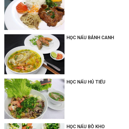
HỌC NẤU BÁNH CANH
HỌC NẤU HỦ TIẾU
HỌC NẤU BÒ KHO