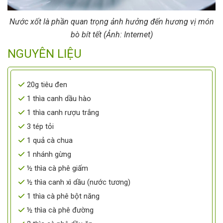
Nước xốt là phần quan trọng ảnh hưởng đến hương vị món
bò bít tết (Ảnh: Internet)
NGUYÊN LIỆU
20g tiêu đen
1 thìa canh dầu hào
1 thìa canh rượu trắng
3 tép tỏi
1 quả cà chua
1 nhánh gừng
½ thìa cà phê giấm
½ thìa canh xì dầu (nước tương)
1 thìa cà phê bột năng
½ thìa cà phê đường