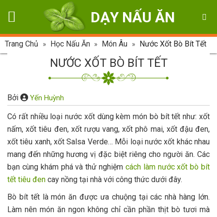
Skip
DẠY NẤU ĂN
to
content
Trang Chủ
»
Học Nấu Ăn
»
Món Âu
»
Nước Xốt Bò Bít Tết
NƯỚC XỐT BÒ BÍT TẾT
Bởi
Yến Huỳnh
Có rất nhiều loại nước xốt dùng kèm món bò bít tết như: xốt
nấm, xốt tiêu đen, xốt rượu vang, xốt phô mai, xốt đậu đen,
xốt tiêu xanh, xốt Salsa Verde… Mỗi loại nước xốt khác nhau
mang đến những hương vị đặc biệt riêng cho người ăn. Các
bạn cùng khám phá và thử nghiệm
cách làm nước xốt bò bít
tết tiêu đen
cay nồng tại nhà với công thức dưới đây.
Bò bít tết là món ăn được ưa chuộng tại các nhà hàng lớn.
Làm nên món ăn ngon không chỉ cần phần thịt bò tươi mà