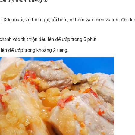
Cắt thịt thành miếng to
30g muối, 2g bột ngọt, tỏi băm, ớt băm vào chén và trộn đều lên
hanh vào thịt trộn đều lên để ướp trong 5 phút.
 lên để ướp trong khoảng 2 tiếng.