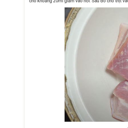
cho khoảng 20ml giấm vào nồi. Sau đó cho thịt vào