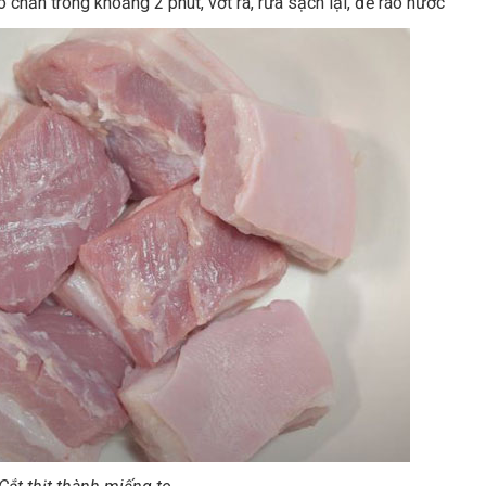
 chần trong khoảng 2 phút, vớt ra, rửa sạch lại, để ráo nước