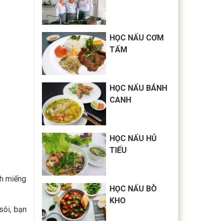
HỌC NẤU CƠM
TẤM
HỌC NẤU BÁNH
CANH
HỌC NẤU HỦ
TIẾU
nh miếng
HỌC NẤU BÒ
KHO
sôi, bạn