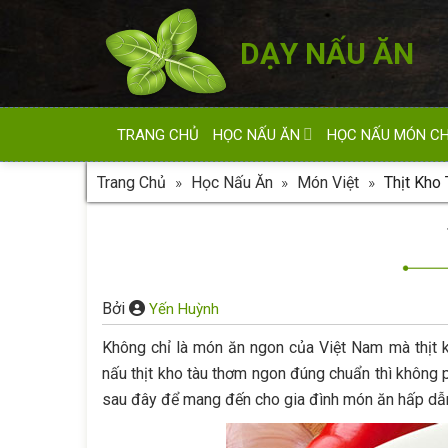
Skip
to
DẠY NẤU ĂN
content
TRANG CHỦ
HỌC NẤU ĂN
HỌC NẤU MÓN C
Trang Chủ
»
Học Nấu Ăn
»
Món Việt
»
Thịt Kho 
Bởi
Yến Huỳnh
Không chỉ là món ăn ngon của Việt Nam mà thịt k
nấu thịt kho tàu thơm ngon đúng chuẩn thì không ph
sau đây để mang đến cho gia đình món ăn hấp dẫ