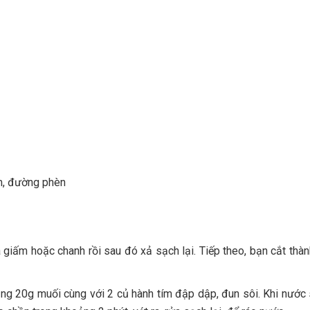
êm, đường phèn
a giấm hoặc chanh rồi sau đó xả sạch lại. Tiếp theo, bạn cắt thà
ảng 20g muối cùng với 2 củ hành tím đập dập, đun sôi. Khi nước 