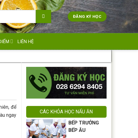
ĐĂNG KÝ HỌC
ĐIỂM
LIÊN HỆ
hiên, để
CÁC KHÓA HỌC NẤU ĂN
tàu ngay
BẾP TRƯỞNG
BẾP ÂU