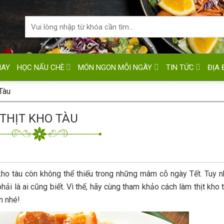
HAY
HỌC NẤU CHÈ
MÓN NGON MỖI NGÀY
TIN TỨC
ĐỊA 
Tàu
THỊT KHO TÀU
ho tàu còn không thể thiếu trong những mâm cỗ ngày Tết. Tuy n
ải là ai cũng biết. Vì thế, hãy cùng tham khảo cách làm thịt kho 
n nhé!