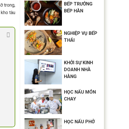
BẾP TRƯỞNG
ỡ trong,
BẾP HÀN
 kho tàu
NGHIỆP VỤ BẾP
THÁI
KHỞI SỰ KINH
DOANH NHÀ
HÀNG
HỌC NẤU MÓN
CHAY
HỌC NẤU PHỞ