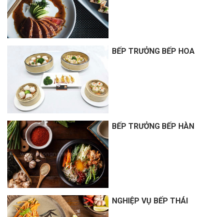
BẾP TRƯỞNG BẾP HOA
BẾP TRƯỞNG BẾP HÀN
NGHIỆP VỤ BẾP THÁI