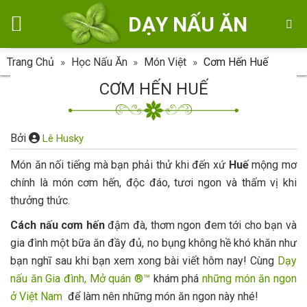
Skip
DẠY NẤU ĂN
to
content
Trang Chủ
»
Học Nấu Ăn
»
Món Việt
»
Cơm Hến Huế
CƠM HẾN HUẾ
Bởi
Lê Husky
Món ăn nối tiếng mà bạn phải thử khi đến xứ
Huế
mộng mơ
chính là món cơm hến, độc đáo, tươi ngon và thấm vị khi
thưởng thức.
Cách nấu cơm hến
đậm đà, thơm ngon đem tới cho bạn và
gia đình một bữa ăn đầy đủ, no bụng không hề khó khăn như
bạn nghĩ sau khi bạn xem xong bài viết hôm nay! Cùng
Dạy
nấu ăn Gia đình, Mở quán ®™
khám phá
những món ăn ngon
ở Việt Nam
để làm nên những món ăn ngon này nhé!