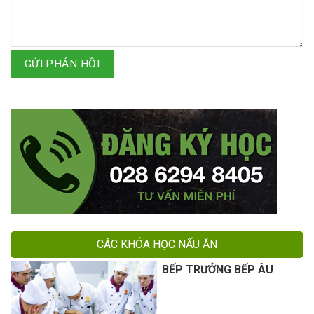
GỬI PHẢN HỒI
CÁC KHÓA HỌC NẤU ĂN
BẾP TRƯỞNG BẾP ÂU