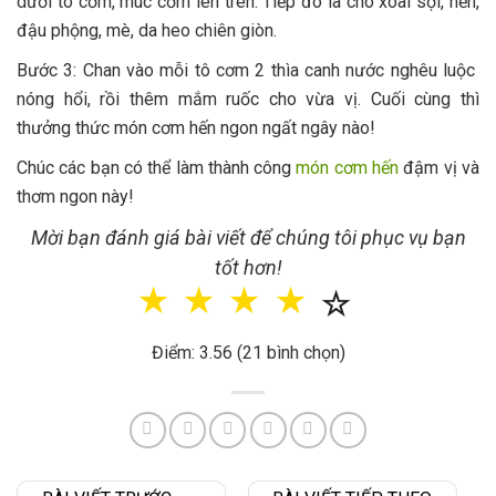
dưới tô cơm, múc cơm lên trên. Tiếp đó là cho xoài sợi, hến,
đậu phộng, mè, da heo chiên giòn.
Bước 3: Chan vào mỗi tô cơm 2 thìa canh nước nghêu luộc
nóng hổi, rồi thêm mắm ruốc cho vừa vị. Cuối cùng thì
thưởng thức món cơm hến ngon ngất ngây nào!
Chúc các bạn có thể làm thành công
món cơm hến
đậm vị và
thơm ngon này!
Mời bạn đánh giá bài viết để chúng tôi phục vụ bạn
tốt hơn!
☆
☆
☆
☆
☆
Điểm: 3.56 (21 bình chọn)