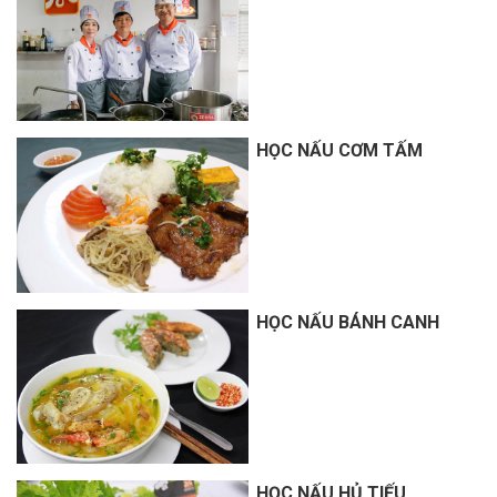
HỌC NẤU CƠM TẤM
HỌC NẤU BÁNH CANH
HỌC NẤU HỦ TIẾU