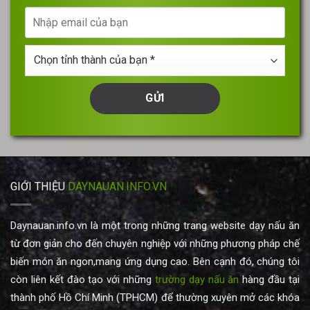
gian
Nhập
tư
email
vấn
của
Chọn
bạn
tỉnh
thành
của
bạn
*
GIỚI THIỆU
DAYNAUAN.INFO.VN
Daynauan.info.vn là một trong những trang website dạy nấu ăn
từ đơn giản cho đến chuyên nghiệp với những phương pháp chế
biến món ăn ngon,mang ứng dụng cao. Bên cạnh đó, chúng tôi
còn liên kết đào tạo với những
trường dạy nấu ăn
hàng đầu tại
thành phố Hồ Chí Minh (TPHCM) để thường xuyên mở các khóa