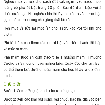
Nghêu mua về rửa cho sạch đất cát, ngâm vào nước muối
loãng có pha ớt bột trong 30 phút. Sau đó đem luộc với 2
chén nước lọc. Khi nghêu chín thì lấy thịt và bỏ vỏ, nước luộc
gạn phần nước trong cho gừng thái lát vào.
Hến mua về rửa lại một lần cho sạch, xào với tỏi phi cho
thơm.
Phi tỏi băm cho thơm rồi cho ớt bột vào đảo nhanh, tắt bếp
và múc ra chén.
Pha mắm ruốc ăn cơm theo tỉ lệ 1 muỗng mắm, 1 muỗng
đường và 3 muỗng nước nghêu luộc. Quậy đều cho tan. Bạn
có thể thêm bớt đường hoặc mắm cho hợp khẩu vị gia đình
mình.
Chế biến
Bước 1: Cơm để nguội đánh cho tơi từng hạt.
Bước 2: Xếp các loại rau sống, rau chuối, bạc hà, giá vào bên