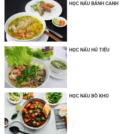
HỌC NẤU BÁNH CANH
HỌC NẤU HỦ TIẾU
HỌC NẤU BÒ KHO