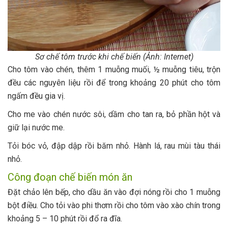
Sơ chế tôm trước khi chế biến (Ảnh: Internet)
Cho tôm vào chén, thêm 1 muỗng muối, ½ muỗng tiêu, trộn
đều các nguyên liệu rồi để trong khoảng 20 phút cho tôm
ngấm đều gia vị.
Cho me vào chén nước sôi, dầm cho tan ra, bỏ phần hột và
giữ lại nước me.
Tỏi bóc vỏ, đập dập rồi băm nhỏ. Hành lá, rau mùi tàu thái
nhỏ.
Công đoạn chế biến món ăn
Đặt chảo lên bếp, cho dầu ăn vào đợi nóng rồi cho 1 muỗng
bột điều. Cho tỏi vào phi thơm rồi cho tôm vào xào chín trong
khoảng 5 – 10 phút rồi đổ ra đĩa.