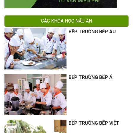
CÁC KHÓA HỌC NẤU ĂN
BẾP TRƯỞNG BẾP ÂU
BẾP TRƯỞNG BẾP Á
BẾP TRƯỞNG BẾP VIỆT