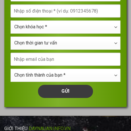
tên
Nhập
của
số
bạn
điện
*
Chọn
thoại
khóa
*
học
Chọn
*
thời
gian
Nhập
tư
email
vấn
của
Chọn
bạn
tỉnh
thành
của
bạn
*
GIỚI THIỆU
DAYNAUAN.INFO.VN