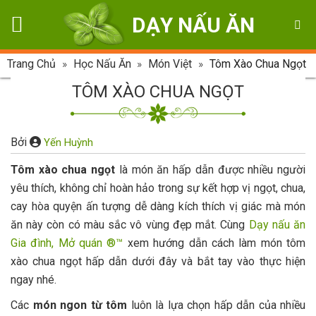
Skip
DẠY NẤU ĂN
to
content
Trang Chủ
»
Học Nấu Ăn
»
Món Việt
»
Tôm Xào Chua Ngọt
TÔM XÀO CHUA NGỌT
Bởi
Yến Huỳnh
Tôm xào chua ngọt
là món ăn hấp dẫn được nhiều người
yêu thích, không chỉ hoàn hảo trong sự kết hợp vị ngọt, chua,
cay hòa quyện ấn tượng dễ dàng kích thích vị giác mà món
ăn này còn có màu sắc vô vùng đẹp mắt. Cùng
Dạy nấu ăn
Gia đình, Mở quán ®™
xem hướng dẫn cách làm món tôm
xào chua ngọt hấp dẫn dưới đây và bắt tay vào thực hiện
ngay nhé.
Các
món ngon từ tôm
luôn là lựa chọn hấp dẫn của nhiều