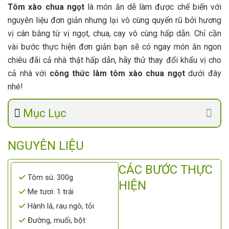
Tôm xào chua ngọt
là món ăn dễ làm được chế biến với
nguyên liệu đơn giản nhưng lại vô cùng quyến rũ bởi hương
vị cân bằng từ vị ngọt, chua, cay vô cùng hấp dẫn. Chỉ cần
vài bước thực hiện đơn giản bạn sẽ có ngay món ăn ngon
chiêu đãi cả nhà thật hấp dẫn, hãy thử thay đổi khẩu vị cho
cả nhà với
công thức làm tôm xào chua ngọt
dưới đây
nhé!
Mục Lục
NGUYÊN LIỆU
CÁC BƯỚC THỰC
Tôm sú: 300g
HIỆN
Me tươi: 1 trái
Hành lá, rau ngò, tỏi
Đường, muối, bột