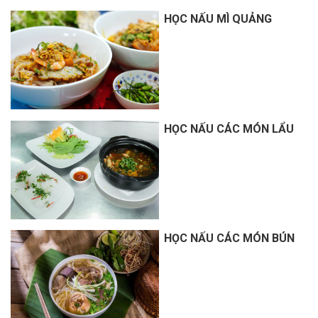
HỌC NẤU MÌ QUẢNG
HỌC NẤU CÁC MÓN LẨU
HỌC NẤU CÁC MÓN BÚN