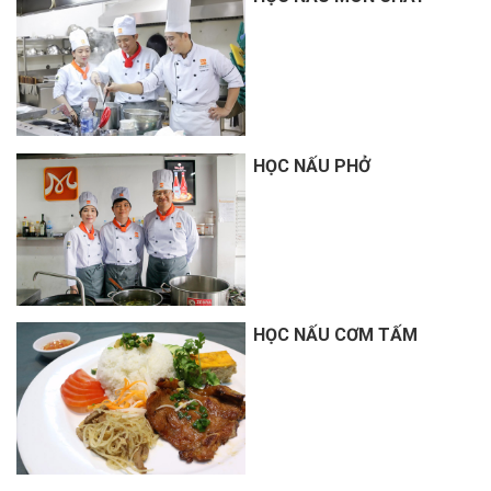
HỌC NẤU PHỞ
HỌC NẤU CƠM TẤM