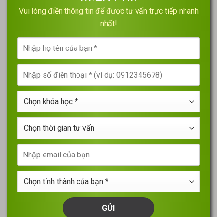
Vui lòng điền thông tin để được tư vấn trực tiếp nhanh
nhất!
Nhập
họ
tên
Nhập
của
số
bạn
điện
*
Chọn
thoại
khóa
*
học
Chọn
*
thời
gian
Nhập
tư
email
vấn
của
Chọn
bạn
tỉnh
thành
của
bạn