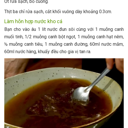
Ớt rửa sạch, bỏ cuống.
Thịt ba chỉ rửa sạch, cắt khối vuông dày khoảng 0.3cm.
Làm hỗn hợp nước kho cá
Bạn cho vào âu 1 lít nước đun sôi cùng với 1 muỗng canh
muối tinh, 1/2 muỗng canh bột ngọt, 1 muỗng canh hạt nêm,
½ muỗng canh tiêu, 1 muỗng canh đường, 60ml nước mắm,
60ml nước hàng, khuấy đều cho gia vị tan ra.