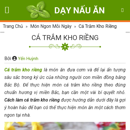
Skip
DẠY NẤU ĂN
to
content
Trang Chủ
»
Món Ngon Mỗi Ngày
»
Cá Trắm Kho Riềng
CÁ TRẮM KHO RIỀNG
Bởi
Yến Huỳnh
Cá trắm kho riềng
là món ăn đưa cơm và để lại ấn tượng
sâu sắc trong ký ức của những người con miền đồng bằng
Bắc Bộ. Để thực hiện món cá trắm kho riềng theo đúng
chuẩn hương vị miền Bắc, bạn cần một vài bí quyết nhỏ.
Cách làm cá trắm kho riềng
được hướng dẫn dưới đây là gợi
ý hoàn hảo để bạn có thể thực hiện món ăn một cách thơm
ngon tại nhà.