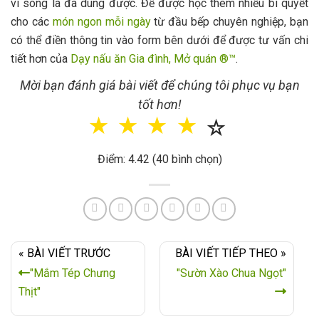
vi sóng là đã dùng được. Để được học thêm nhiều bí quyết
cho các
món ngon mỗi ngày
từ đầu bếp chuyên nghiệp, bạn
có thể điền thông tin vào form bên dưới để được tư vấn chi
tiết hơn của
Dạy nấu ăn Gia đình, Mở quán ®™
.
Mời bạn đánh giá bài viết để chúng tôi phục vụ bạn
tốt hơn!
☆
☆
☆
☆
☆
Điểm: 4.42 (40 bình chọn)
« BÀI VIẾT TRƯỚC
BÀI VIẾT TIẾP THEO »
"Mắm Tép Chưng
"Sườn Xào Chua Ngọt"
Thịt"