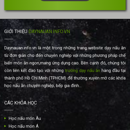
*
GIỚI THIỆU
DAYNAUAN.INFO.VN
Daynauan.info.vn là một trong những trang website dạy nấu ăn
từ đơn giản cho đến chuyên nghiệp với những phương pháp chế
biến món ăn ngon,mang ứng dụng cao. Bên cạnh đó, chúng tôi
còn liên kết đào tạo với những
trường dạy nấu ăn
hàng đầu tại
thành phố Hồ Chí Minh (TPHCM) để thường xuyên mở các khóa
học nấu ăn chuyên nghiệp, bếp gia đình...
CÁC KHÓA HỌC
Học nấu món Âu
Học nấu món Á