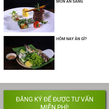
MÓN ĂN SÁNG
HÔM NAY ĂN GÌ?
ĐĂNG KÝ ĐỂ ĐƯỢC TƯ VẤN
MIỄN PHÍ!