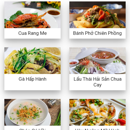
Cua Rang Me
Bánh Phở Chiên Phồng
Lẩu Thái Hải Sản Chua
Gà Hấp Hành
Cay