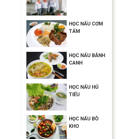
HỌC NẤU CƠM
TẤM
HỌC NẤU BÁNH
CANH
HỌC NẤU HỦ
TIẾU
HỌC NẤU BÒ
KHO