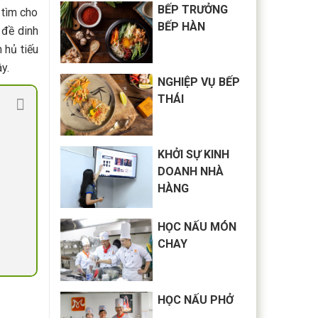
BẾP TRƯỞNG
 tìm cho
BẾP HÀN
 đề dinh
 hủ tiếu
y.
NGHIỆP VỤ BẾP
THÁI
KHỞI SỰ KINH
DOANH NHÀ
HÀNG
HỌC NẤU MÓN
CHAY
HỌC NẤU PHỞ