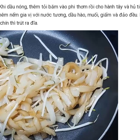
hi dầu nóng, thêm tỏi băm vào phi thơm rồi cho hành tây và hủ 
êm nếm gia vị với nước tương, dầu hào, muối, giấm và đảo đều. 
ín thì trút ra đĩa.