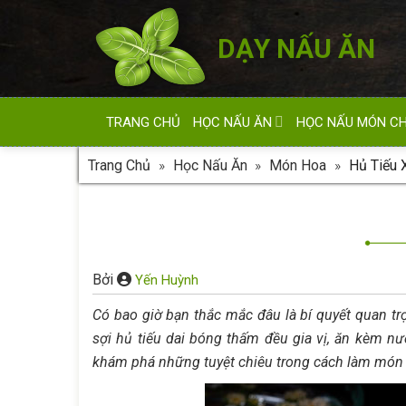
Skip
to
DẠY NẤU ĂN
content
TRANG CHỦ
HỌC NẤU ĂN
HỌC NẤU MÓN C
Trang Chủ
»
Học Nấu Ăn
»
Món Hoa
»
Hủ Tiếu 
Bởi
Yến Huỳnh
Có bao giờ bạn thắc mắc đâu là bí quyết quan tr
sợi hủ tiếu dai bóng thấm đều gia vị, ăn kèm n
khám phá những tuyệt chiêu trong cách làm món ăn