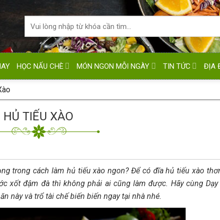
HAY
HỌC NẤU CHÈ
MÓN NGON MỖI NGÀY
TIN TỨC
ĐỊA 
Xào
HỦ TIẾU XÀO
ọng trong cách làm hủ tiếu xào ngon? Để có đĩa hủ tiếu xào th
ước xốt đậm đà thì không phải ai cũng làm được. Hãy cùng Dạ
 này và trổ tài chế biến biến ngay tại nhà nhé.