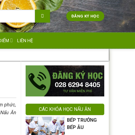
ĐĂNG KÝ HỌC
ĐIỂM
LIÊN HỆ
ơm phức,
CÁC KHÓA HỌC NẤU ĂN
y Nấu Ăn
BẾP TRƯỞNG
BẾP ÂU