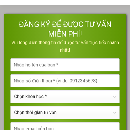
ĐĂNG KÝ ĐỂ ĐƯỢC TƯ VẤN
MIỄN PHÍ!
Vui lòng điền thông tin để được tư vấn trực tiếp nhanh
nhất!
Nhập
họ
tên
Nhập
của
số
bạn
điện
*
Chọn
thoại
khóa
*
học
Chọn
*
thời
gian
Nhập
tư