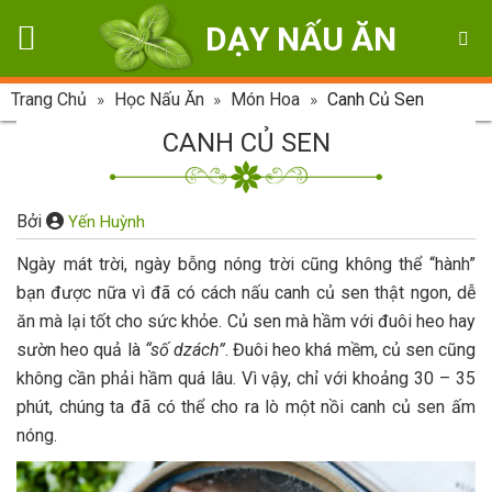
Skip
DẠY NẤU ĂN
to
content
Trang Chủ
»
Học Nấu Ăn
»
Món Hoa
»
Canh Củ Sen
CANH CỦ SEN
Bởi
Yến Huỳnh
Ngày mát trời, ngày bỗng nóng trời cũng không thể “hành”
bạn được nữa vì đã có cách nấu canh củ sen thật ngon, dễ
ăn mà lại tốt cho sức khỏe. Củ sen mà hầm với đuôi heo hay
sườn heo quả là
“số dzách”
. Đuôi heo khá mềm, củ sen cũng
không cần phải hầm quá lâu. Vì vậy, chỉ với khoảng 30 – 35
phút, chúng ta đã có thể cho ra lò một nồi canh củ sen ấm
nóng.