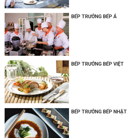
BẾP TRƯỞNG BẾP Á
BẾP TRƯỞNG BẾP VIỆT
BẾP TRƯỞNG BẾP NHẬT