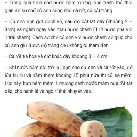
– Trong quá trình chờ nước hầm xương, bạn tranh thủ thời
gian để sơ chế củ sen cũng như cà rốt, củ cải trắng.
– Củ sen bạn gọt sạch vỏ, sau đó cắt lát dày (khoảng 2 –
3cm) và ngâm ngay vào thau nước chanh (1 lít nước pha với
1 trái chanh). Cách sơ chế củ sen với nước chanh sẽ giúp cho
củ sen giữ được độ trắng chứ không bị thâm đen.
– Cà rốt tỉa hoa và cắt khúc dày khoảng 3 – 4 cm.
– Khi nước hầm sôi trở lại, bạn cho củ sen và cà rốt vào, để
lửa liu riu và hầm thêm khoảng 15 phút nữa thì củ sẽ mềm.
Lúc này, bạn nêm thêm 1 muỗng canh nước mắm nữa rồi tắt
bếp, cho hành lá và ngò rí thái nhuyễn vào.