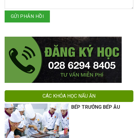
GỬI PHẢN HỒI
CÁC KHÓA HỌC NẤU ĂN
BẾP TRƯỞNG BẾP ÂU