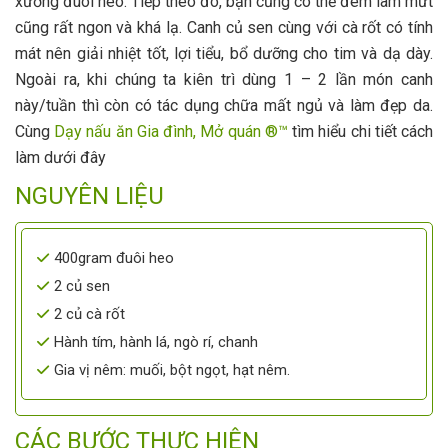
xương đuôi heo. Tiếp theo đó, bạn cũng có thể đem làm mứt
cũng rất ngon và khá lạ. Canh củ sen cùng với cà rốt có tính
mát nên giải nhiệt tốt, lợi tiểu, bổ dưỡng cho tim và dạ dày.
Ngoài ra, khi chúng ta kiên trì dùng 1 – 2 lần món canh
này/tuần thì còn có tác dụng chữa mất ngủ và làm đẹp da.
Cùng
Dạy nấu ăn Gia đình, Mở quán ®™
tìm hiểu chi tiết cách
làm dưới đây
NGUYÊN LIỆU
400gram đuôi heo
2 củ sen
2 củ cà rốt
Hành tím, hành lá, ngò rí, chanh
Gia vị nêm: muối, bột ngọt, hạt nêm.
CÁC BƯỚC THỰC HIỆN