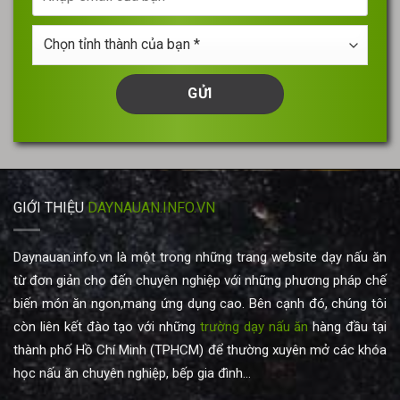
email
vấn
của
Chọn
bạn
tỉnh
thành
của
bạn
*
GIỚI THIỆU
DAYNAUAN.INFO.VN
Daynauan.info.vn là một trong những trang website dạy nấu ăn
từ đơn giản cho đến chuyên nghiệp với những phương pháp chế
biến món ăn ngon,mang ứng dụng cao. Bên cạnh đó, chúng tôi
còn liên kết đào tạo với những
trường dạy nấu ăn
hàng đầu tại
thành phố Hồ Chí Minh (TPHCM) để thường xuyên mở các khóa
học nấu ăn chuyên nghiệp, bếp gia đình...