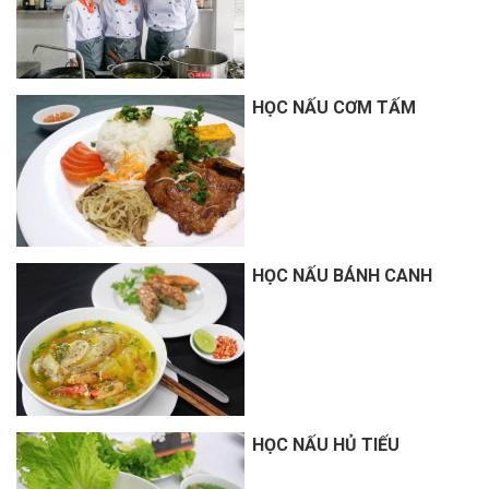
HỌC NẤU CƠM TẤM
HỌC NẤU BÁNH CANH
HỌC NẤU HỦ TIẾU