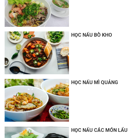
HỌC NẤU BÒ KHO
HỌC NẤU MÌ QUẢNG
HỌC NẤU CÁC MÓN LẨU