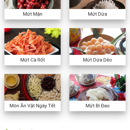
Mứt Mận
Mứt Dừa
Mứt Cà Rốt
Mứt Dứa Dẻo
Món Ăn Vặt Ngày Tết
Mứt Bí Đao