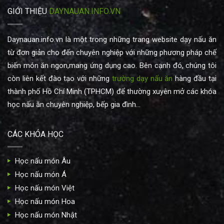
GIỚI THIỆU
DAYNAUAN.INFO.VN
Daynauan.info.vn là một trong những trang website dạy nấu ăn
từ đơn giản cho đến chuyên nghiệp với những phương pháp chế
biến món ăn ngon,mang ứng dụng cao. Bên cạnh đó, chúng tôi
còn liên kết đào tạo với những
trường dạy nấu ăn
hàng đầu tại
thành phố Hồ Chí Minh (TPHCM) để thường xuyên mở các khóa
học nấu ăn chuyên nghiệp, bếp gia đình...
CÁC KHÓA HỌC
Học nấu món Âu
Học nấu món Á
Học nấu món Việt
Học nấu món Hoa
Học nấu món Nhật