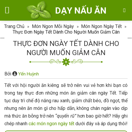
Skip
DẠY NẤU ĂN
to
content
Trang Chủ
»
Món Ngon Mỗi Ngày
»
Món Ngon Ngày Tết
»
Thực Đơn Ngày Tết Dành Cho Người Muốn Giảm Cân
THỰC ĐƠN NGÀY TẾT DÀNH CHO
NGƯỜI MUỐN GIẢM CÂN
Bởi
Yến Huỳnh
Tết với hội người ăn kiêng sẽ trở nên vui vẻ hơn khi bạn có
trong tay thực đơn những món ăn giảm cân ngày Tết. Tiếp
tục duy trì chế độ năng rau xanh, giảm chất béo, đồ ngọt, thế
nhưng nên ăn món gì cho hấp dẫn, không chán ngán vào dịp
mà thức ăn bỗng trở nên
“quyến rũ”
hơn bao giờ hết? Hãy ghi
chép nhanh
các món ngon ngày tết
dưới đây và áp dụng thôi!