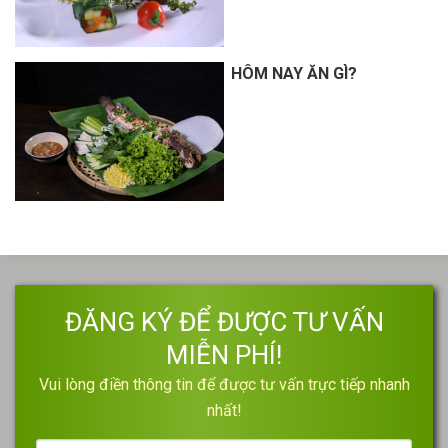
HÔM NAY ĂN GÌ?
ĐĂNG KÝ ĐỂ ĐƯỢC TƯ VẤN
MIỄN PHÍ!
Vui lòng điền thông tin để được tư vấn trực tiếp nhanh
nhất!