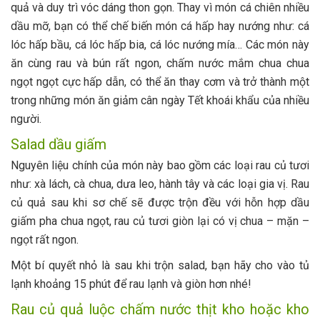
quả và duy trì vóc dáng thon gọn. Thay vì món cá chiên nhiều
dầu mỡ, bạn có thể chế biến món cá hấp hay nướng như: cá
lóc hấp bầu, cá lóc hấp bia, cá lóc nướng mía… Các món này
ăn cùng rau và bún rất ngon, chấm nước mắm chua chua
ngọt ngọt cực hấp dẫn, có thể ăn thay cơm và trở thành một
trong những món ăn giảm cân ngày Tết khoái khẩu của nhiều
người.
Salad dầu giấm
Nguyên liệu chính của món này bao gồm các loại rau củ tươi
như: xà lách, cà chua, dưa leo, hành tây và các loại gia vị. Rau
củ quả sau khi sơ chế sẽ được trộn đều với hỗn hợp dầu
giấm pha chua ngọt, rau củ tươi giòn lại có vị chua – mặn –
ngọt rất ngon.
Một bí quyết nhỏ là sau khi trộn salad, bạn hãy cho vào tủ
lạnh khoảng 15 phút để rau lạnh và giòn hơn nhé!
Rau củ quả luộc chấm nước thịt kho hoặc kho