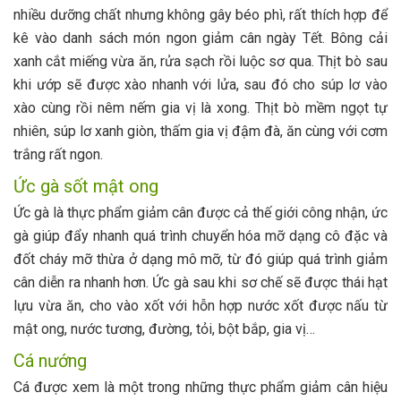
nhiều dưỡng chất nhưng không gây béo phì, rất thích hợp để
kê vào danh sách món ngon giảm cân ngày Tết. Bông cải
xanh cắt miếng vừa ăn, rửa sạch rồi luộc sơ qua. Thịt bò sau
khi ướp sẽ được xào nhanh với lửa, sau đó cho súp lơ vào
xào cùng rồi nêm nếm gia vị là xong. Thịt bò mềm ngọt tự
nhiên, súp lơ xanh giòn, thấm gia vị đậm đà, ăn cùng với cơm
trắng rất ngon.
Ức gà sốt mật ong
Ức gà là thực phẩm giảm cân được cả thế giới công nhận, ức
gà giúp đẩy nhanh quá trình chuyển hóa mỡ dạng cô đặc và
đốt cháy mỡ thừa ở dạng mô mỡ, từ đó giúp quá trình giảm
cân diễn ra nhanh hơn. Ức gà sau khi sơ chế sẽ được thái hạt
lựu vừa ăn, cho vào xốt với hỗn hợp nước xốt được nấu từ
mật ong, nước tương, đường, tỏi, bột bắp, gia vị…
Cá nướng
Cá được xem là một trong những thực phẩm giảm cân hiệu