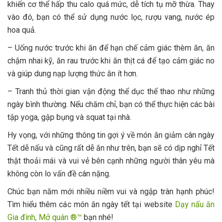
khiến cơ thể hấp thu calo quá mức, dễ tích tụ mỡ thừa. Thay
vào đó, bạn có thể sử dụng nước lọc, rượu vang, nước ép
hoa quả.
– Uống nước trước khi ăn để hạn chế cảm giác thèm ăn, ăn
chậm nhai kỹ, ăn rau trước khi ăn thịt cá để tạo cảm giác no
và giúp dung nạp lượng thức ăn ít hơn.
– Tranh thủ thời gian vận động thể dục thể thao như những
ngày bình thường. Nếu chăm chỉ, bạn có thể thực hiện các bài
tập yoga, gập bụng và squat tại nhà.
Hy vọng, với những thông tin gợi ý về món ăn giảm cân ngày
Tết dễ nấu và cũng rất dễ ăn như trên, bạn sẽ có dịp nghỉ Tết
thật thoải mái và vui vẻ bên cạnh những người thân yêu mà
không còn lo vấn đề cân nặng.
Chúc bạn năm mới nhiều niềm vui và ngập tràn hạnh phúc!
Tìm hiểu thêm các món ăn ngày tết tại website
Dạy nấu ăn
Gia đình, Mở quán ®™
bạn nhé!