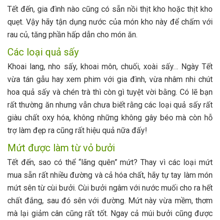
Tết đến, gia đình nào cũng có sẵn nồi thịt kho hoặc thịt kho
quẹt. Vậy hãy tận dụng nước của món kho này để chấm với
rau củ, tăng phần hấp dẫn cho món ăn.
Các loại quả sấy
Khoai lang, nho sấy, khoai môn, chuối, xoài sấy… Ngày Tết
vừa tán gẫu hay xem phim với gia đình, vừa nhâm nhi chút
hoa quả sấy và chén trà thì còn gì tuyệt vời bằng. Có lẽ bạn
rất thường ăn nhưng vẫn chưa biết rằng các loại quả sấy rất
giàu chất oxy hóa, không những không gây béo mà còn hỗ
trợ làm đẹp ra cũng rất hiệu quả nữa đấy!
Mứt được làm từ vỏ bưởi
Tết đến, sao có thể “lãng quên” mứt? Thay vì các loại mứt
mua sẵn rất nhiều đường và cả hóa chất, hãy tự tay làm món
mứt sên từ cùi bưởi. Cùi bưởi ngâm với nước muối cho ra hết
chất đắng, sau đó sên với đường. Mứt này vừa mềm, thơm
mà lại giảm cân cũng rất tốt. Ngay cả múi bưởi cũng được