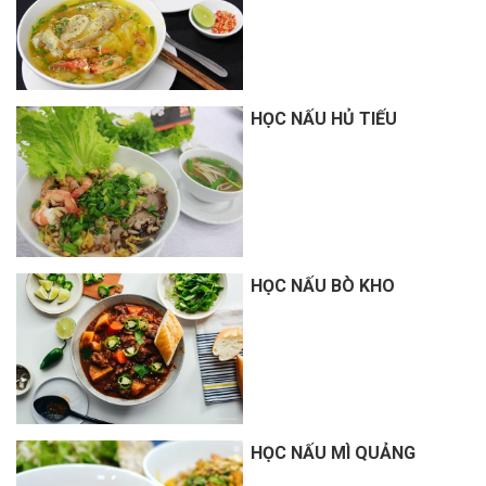
HỌC NẤU HỦ TIẾU
HỌC NẤU BÒ KHO
HỌC NẤU MÌ QUẢNG