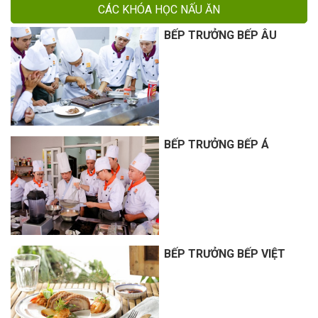
CÁC KHÓA HỌC NẤU ĂN
BẾP TRƯỞNG BẾP ÂU
BẾP TRƯỞNG BẾP Á
BẾP TRƯỞNG BẾP VIỆT