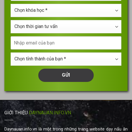
điện
*
Chọn
thoại
khóa
*
học
Chọn
*
thời
gian
Nhập
tư
email
vấn
của
Chọn
bạn
tỉnh
thành
của
bạn
*
GIỚI THIỆU
DAYNAUAN.INFO.VN
Daynauan.info.vn là một trong những trang website dạy nấu ăn