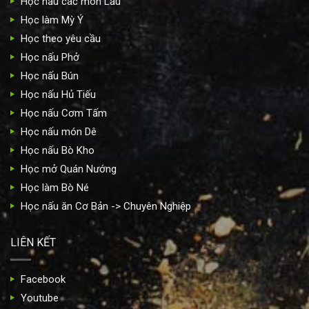
Học nấu các món Lẩu
Học làm Mỳ Ý
Học theo yêu cầu
Học nấu Phở
Học nấu Bún
Học nấu Hủ Tiếu
Học nấu Cơm Tấm
Học nấu món Dê
Học nấu Bò Kho
Học mở Quán Nướng
Học làm Bò Né
Học nấu ăn Cơ Bản -> Chuyên Nghiệp
LIÊN KẾT
Facebook
Youtube