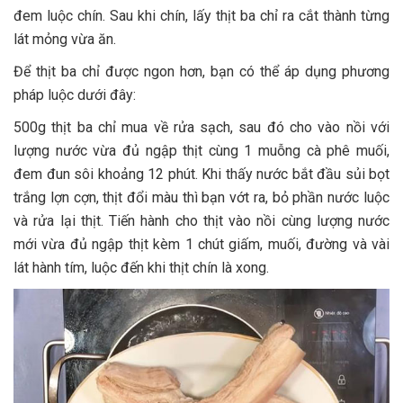
đem luộc chín. Sau khi chín, lấy thịt ba chỉ ra cắt thành từng
lát mỏng vừa ăn.
Để thịt ba chỉ được ngon hơn, bạn có thể áp dụng phương
pháp luộc dưới đây:
500g thịt ba chỉ mua về rửa sạch, sau đó cho vào nồi với
lượng nước vừa đủ ngập thịt cùng 1 muỗng cà phê muối,
đem đun sôi khoảng 12 phút. Khi thấy nước bắt đầu sủi bọt
trắng lợn cợn, thịt đổi màu thì bạn vớt ra, bỏ phần nước luộc
và rửa lại thịt. Tiến hành cho thịt vào nồi cùng lượng nước
mới vừa đủ ngập thịt kèm 1 chút giấm, muối, đường và vài
lát hành tím, luộc đến khi thịt chín là xong.