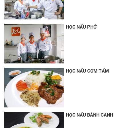
HỌC NẤU PHỞ
HỌC NẤU CƠM TẤM
HỌC NẤU BÁNH CANH