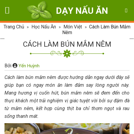
Skip
DẠY NẤU ĂN
to
content
Trang Chủ
»
Học Nấu Ăn
»
Món Việt
»
Cách Làm Bún Mắm
Nêm
CÁCH LÀM BÚN MẮM NÊM
Bởi
Yến Huỳnh
Cách làm bún mắm nêm được hướng dẫn ngay dưới đây sẽ
giúp bạn có ngay món ăn làm đắm say lòng người này.
Mang hương vị cuốn hút, bún mắm nêm sẽ đem đến cho
thực khách một trải nghiệm vị giác tuyệt vời bởi sự đậm đà
từ mắm nêm, kết hợp cùng thịt ba chỉ thơm ngọt và rau
sống thanh mát.