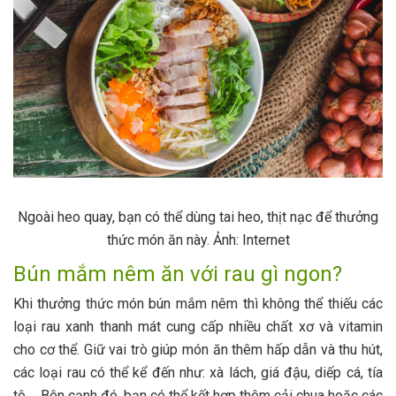
Ngoài heo quay, bạn có thể dùng tai heo, thịt nạc để thưởng
thức món ăn này. Ảnh: Internet
Bún mắm nêm ăn với rau gì ngon?
Khi thưởng thức món bún mắm nêm thì không thể thiếu các
loại rau xanh thanh mát cung cấp nhiều chất xơ và vitamin
cho cơ thể. Giữ vai trò giúp món ăn thêm hấp dẫn và thu hút,
các loại rau có thể kể đến như: xà lách, giá đậu, diếp cá, tía
tô,… Bên cạnh đó, bạn có thể kết hợp thêm cải chua hoặc các