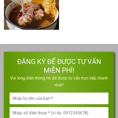
ĐĂNG KÝ ĐỂ ĐƯỢC TƯ VẤN
MIỄN PHÍ!
Vui lòng điền thông tin để được tư vấn trực tiếp nhanh
nhất!
Nhập
họ
tên
Nhập
của
số
bạn