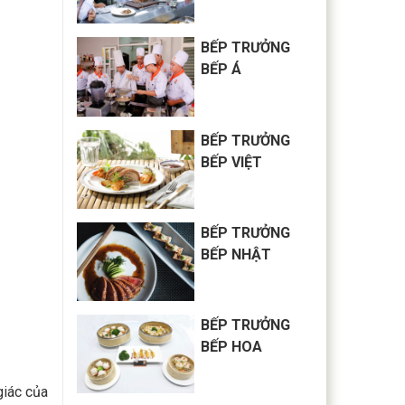
BẾP TRƯỞNG
BẾP Á
BẾP TRƯỞNG
BẾP VIỆT
BẾP TRƯỞNG
BẾP NHẬT
BẾP TRƯỞNG
BẾP HOA
giác của