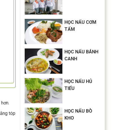
HỌC NẤU CƠM
TẤM
HỌC NẤU BÁNH
CANH
HỌC NẤU HỦ
TIẾU
 hơn.
HỌC NẤU BÒ
bằng tóp
KHO