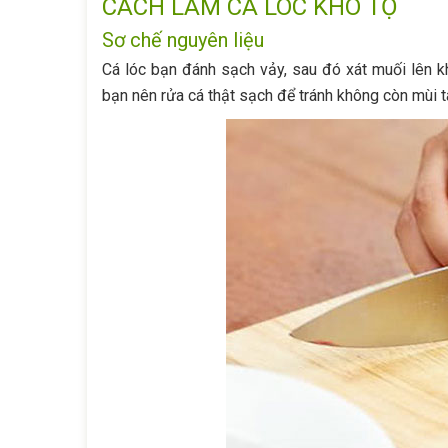
CÁCH LÀM CÁ LÓC KHO TỘ
Sơ chế nguyên liệu
Cá lóc bạn đánh sạch vảy, sau đó xát muối lên kh
bạn nên rửa cá thật sạch để tránh không còn mùi t