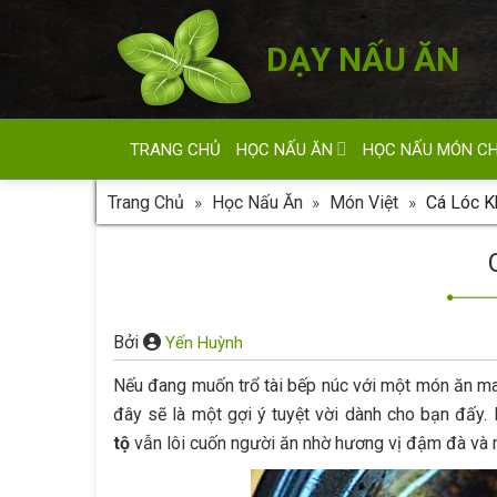
Skip
to
DẠY NẤU ĂN
content
TRANG CHỦ
HỌC NẤU ĂN
HỌC NẤU MÓN C
Trang Chủ
»
Học Nấu Ăn
»
Món Việt
»
Cá Lóc K
Bởi
Yến Huỳnh
Nếu đang muốn trổ tài bếp núc với một món ăn ma
đây sẽ là một gợi ý tuyệt vời dành cho bạn đấy.
tộ
vẫn lôi cuốn người ăn nhờ hương vị đậm đà và