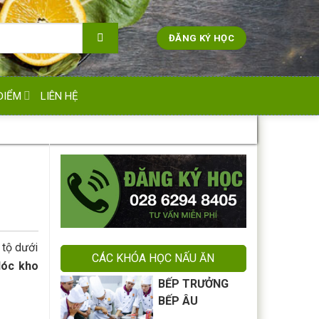
ĐĂNG KÝ HỌC
ĐIỂM
LIÊN HỆ
 tộ dưới
CÁC KHÓA HỌC NẤU ĂN
lóc kho
BẾP TRƯỞNG
BẾP ÂU