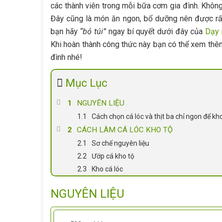
các thành viên trong mỗi bữa cơm gia đình. Không í
Đây cũng là món ăn ngon, bổ dưỡng nên được rất
bạn hãy
“bỏ túi”
ngay bí quyết dưới đây của
Dạy 
Khi hoàn thành công thức này bạn có thể xem th
đình nhé!
Mục Lục
NGUYÊN LIỆU
Cách chọn cá lóc và thịt ba chỉ ngon để kh
CÁCH LÀM CÁ LÓC KHO TỘ
Sơ chế nguyên liệu
Ướp cá kho tộ
Kho cá lóc
NGUYÊN LIỆU