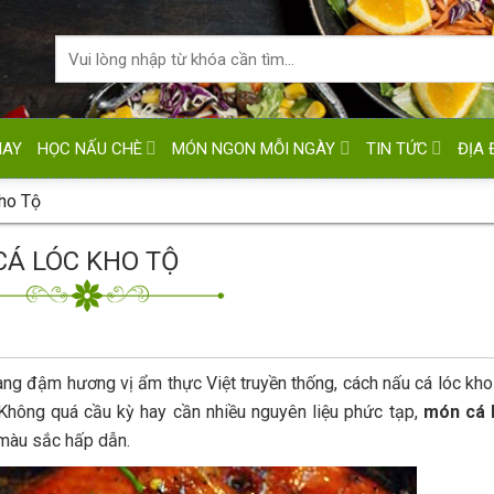
HAY
HỌC NẤU CHÈ
MÓN NGON MỖI NGÀY
TIN TỨC
ĐỊA 
ho Tộ
CÁ LÓC KHO TỘ
ng đậm hương vị ẩm thực Việt truyền thống, cách nấu cá lóc kho
 Không quá cầu kỳ hay cần nhiều nguyên liệu phức tạp,
món cá 
 màu sắc hấp dẫn.