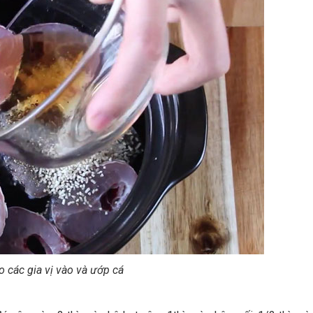
 các gia vị vào và ướp cá