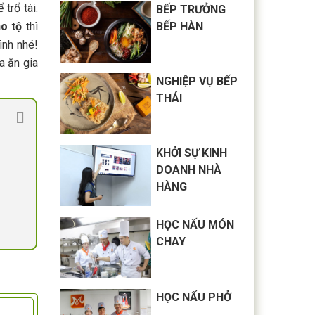
trổ tài.
BẾP TRƯỞNG
ho tộ
thì
BẾP HÀN
nh nhé!
a ăn gia
NGHIỆP VỤ BẾP
THÁI
KHỞI SỰ KINH
DOANH NHÀ
HÀNG
HỌC NẤU MÓN
CHAY
HỌC NẤU PHỞ