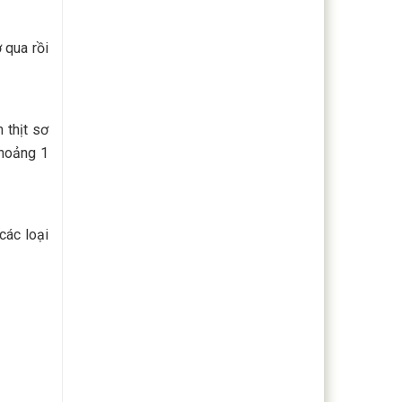
 qua rồi
 thịt sơ
khoảng 1
các loại