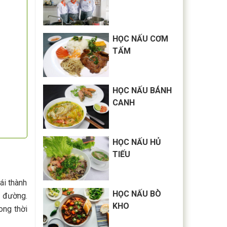
HỌC NẤU CƠM
TẤM
HỌC NẤU BÁNH
CANH
HỌC NẤU HỦ
TIẾU
ái thành
HỌC NẤU BÒ
a đường.
KHO
ong thời