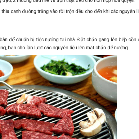
ậu, 2 muỗng dầu mè và trộn thật đều cho hỗn hợp hòa quyện.
thìa canh đường trắng vào rồi trộn đều cho đến khi các nguyên li
 bàn để chuẩn bị tiệc nướng tại nhà. Đặt chảo gang lên bếp cồn 
g, bạn cho lần lượt các nguyên liệu lên mặt chảo để nướng.