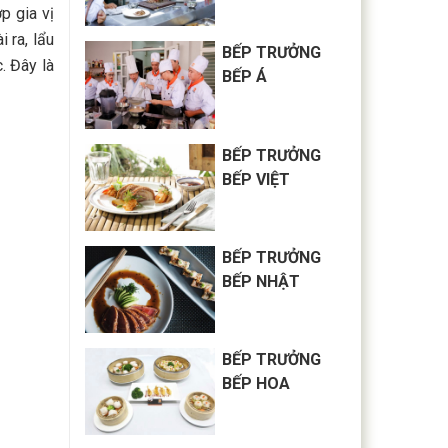
p gia vị
ra, lẩu
BẾP TRƯỞNG
 Đây là
BẾP Á
BẾP TRƯỞNG
BẾP VIỆT
BẾP TRƯỞNG
BẾP NHẬT
BẾP TRƯỞNG
BẾP HOA