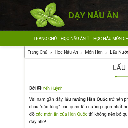
Skip
to
DẠY NẤU ĂN
content
TRANG CHỦ
HỌC NẤU ĂN
HỌC NẤU MÓN C
Trang Chủ
»
Học Nấu Ăn
»
Món Hàn
»
Lẩu Nướ
LẨU
Bởi
Yến Huỳnh
Vài năm gần đây,
lẩu nướng Hàn Quốc
trở nên p
nhau “săn lùng” các quán lẩu nướng ngon nhất h
đồ
các món ăn của Hàn Quốc
thì không nên bỏ q
đây nhé!