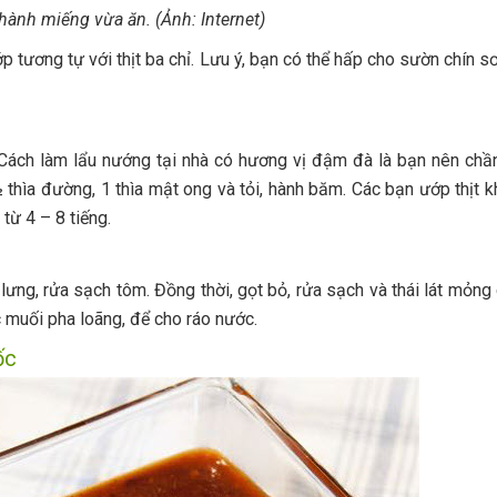
hành miếng vừa ăn. (Ảnh: Internet)
 tương tự với thịt ba chỉ. Lưu ý, bạn có thể hấp cho sườn chín sơ
. Cách làm lẩu nướng tại nhà có hương vị đậm đà là bạn nên chần
 thìa đường, 1 thìa mật ong và tỏi, hành băm. Các bạn ướp thịt 
từ 4 – 8 tiếng.
lưng, rửa sạch tôm. Đồng thời, gọt bỏ, rửa sạch và thái lát mỏng 
 muối pha loãng, để cho ráo nước.
ốc