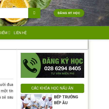
ĐĂNG KÝ HỌC
ĐIỂM
LIÊN HỆ
người đua
CÁC KHÓA HỌC NẤU ĂN
 một tín
BẾP TRƯỞNG
 sẻ sau
BẾP ÂU