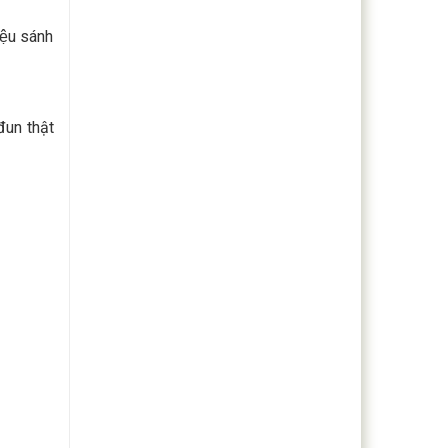
ệu sánh
đun thật