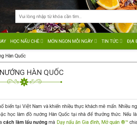
HAY
HỌC NẤU CHÈ
MÓN NGON MỖI NGÀY
TIN TỨC
ĐỊA 
ng Hàn Quốc
 NƯỚNG HÀN QUỐC
hổ biến tại Việt Nam và khiến nhiều thực khách mê mẩn. Nhiều 
oặc học làm đồ nướng Hàn Quốc tại nhà để thưởng thức. Nếu là
ua
cách làm lẩu nướng
mà
Dạy nấu ăn Gia đình, Mở quán ®™
chia