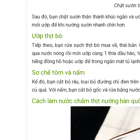
Chặt sườn t
Sau đó, bạn chặt sườn thăn thành khúc ngắn và ướp
mới ướp để khi nướng sườn nhanh chín hơn.
Ướp thịt bò
Tiếp theo, bạn rửa sạch thịt bò mua về, thái bản
qua nước nóng rồi mới ướp cùng 1 thìa dầu hào, ½
tiếng đồng hồ hoặc ướp để trong ngăn mát tủ lạnh 
Sơ chế tôm và nấm
Kế đó, bạn cắt bỏ râu, loại bỏ đường chỉ đen trên 
củ quả. Với nấm, bạn cắt bỏ gốc và rửa bằng nước
Cách làm nước chấm thịt nướng hàn qu