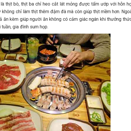
 thịt bò, thịt ba chỉ heo cắt lát mỏng được tẩm ướp với hỗn hợ
không chỉ làm thịt thêm đậm đà mà còn giúp thịt mềm hơn. Ngoài 
uả ăn kèm giúp người ăn không có cảm giác ngán khi thưởng thức.
i tuần, gia đình sum họp.