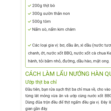
200g thịt bò
300g sườn thăn non
500g tôm
Nấm sò, nấm kim châm
Các loại gia vị: bơ, dầu ăn, xì dầu (nước tươ
chanh, ớt, nước xốt BBQ, nước xốt cà chua K
hành, tỏi băm nhỏ, đường, dầu hào, mật ong.
CÁCH LÀM LẨU NƯỚNG HÀN Q
Ướp thịt ba chỉ
Đầu tiên, bạn rửa sạch thịt ba chỉ mua về, cho vào
từng lát mỏng vừa ăn và ướp cùng nước xốt BBQ,
Dùng đũa trộn đều để thịt ngấm đều gia vị. Đây 
gian gần đây.