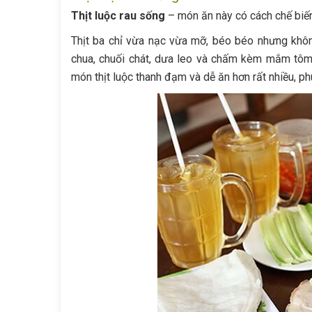
Thịt luộc rau sống
– món ăn này có cách chế biế
Thịt ba chỉ vừa nạc vừa mỡ, béo béo nhưng không 
chua, chuối chát, dưa leo và chấm kèm mắm tôm h
món thịt luộc thanh đạm và dễ ăn hơn rất nhiều, 