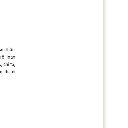
an thần,
rối loạn
, chỉ tả,
úp thanh