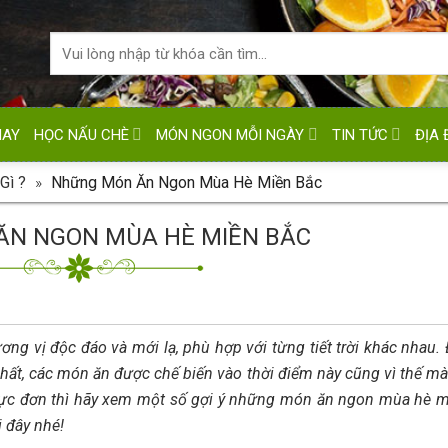
HAY
HỌC NẤU CHÈ
MÓN NGON MỖI NGÀY
TIN TỨC
ĐỊA 
Gì ?
»
Những Món Ăn Ngon Mùa Hè Miền Bắc
N NGON MÙA HÈ MIỀN BẮC
ng vị độc đáo và mới lạ, phù hợp với từng tiết trời khác nhau. 
 nhất, các món ăn được chế biến vào thời điểm này cũng vì thế mà
hực đơn thì hãy xem một số gợi ý những món ăn ngon mùa hè m
 đây nhé!