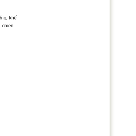
ống, khế
t chiên…