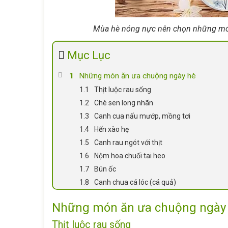
Mùa hè nóng nực nên chọn những món ă
Mục Lục
Những món ăn ưa chuộng ngày hè
Thịt luộc rau sống
Chè sen long nhãn
Canh cua nấu mướp, mồng tơi
Hến xào hẹ
Canh rau ngót với thịt
Nộm hoa chuối tai heo
Bún ốc
Canh chua cá lóc (cá quả)
Những món ăn ưa chuộng ngày
Thịt luộc rau sống