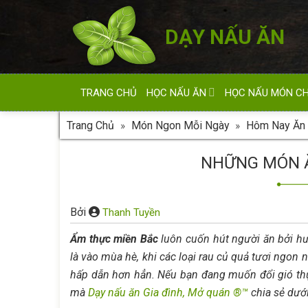
Skip
to
DẠY NẤU ĂN
content
TRANG CHỦ
HỌC NẤU ĂN
HỌC NẤU MÓN C
Trang Chủ
»
Món Ngon Mỗi Ngày
»
Hôm Nay Ăn 
NHỮNG MÓN Ă
Bởi
Thanh Tuyền
Ẩm thực miền Bắc
luôn cuốn hút người ăn bởi hươ
là vào mùa hè, khi các loại rau củ quả tươi ngon
hấp dẫn hơn hẳn. Nếu bạn đang muốn đổi gió t
mà
Dạy nấu ăn Gia đình, Mở quán ®™
chia sẻ dưới