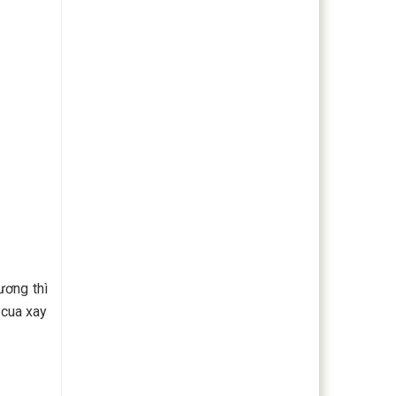
ương thì
 cua xay