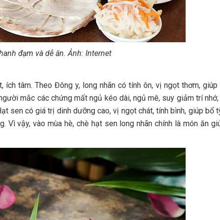
thanh đạm và dễ ăn. Ảnh: Internet
 ích tâm. Theo Đông y, long nhãn có tính ôn, vị ngọt thơm, giúp 
người mắc các chứng mất ngủ kéo dài, ngủ mê, suy giảm trí nhớ, 
t sen có giá trị dinh dưỡng cao, vị ngọt chát, tính bình, giúp bổ tỳ
ng. Vì vậy, vào mùa hè, chè hạt sen long nhãn chính là món ăn gi