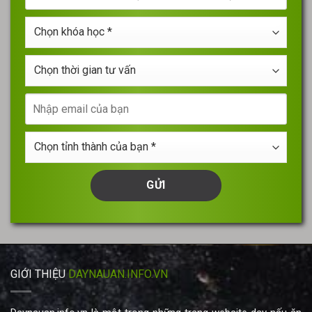
số
bạn
điện
*
Chọn
thoại
khóa
*
học
Chọn
*
thời
gian
Nhập
tư
email
vấn
của
Chọn
bạn
tỉnh
thành
của
bạn
*
GIỚI THIỆU
DAYNAUAN.INFO.VN