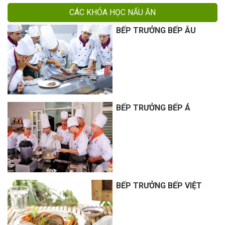
CÁC KHÓA HỌC NẤU ĂN
BẾP TRƯỞNG BẾP ÂU
BẾP TRƯỞNG BẾP Á
BẾP TRƯỞNG BẾP VIỆT