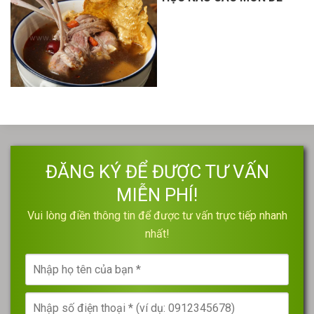
ĐĂNG KÝ ĐỂ ĐƯỢC TƯ VẤN
MIỄN PHÍ!
Vui lòng điền thông tin để được tư vấn trực tiếp nhanh
nhất!
Nhập
họ
tên
Nhập
của