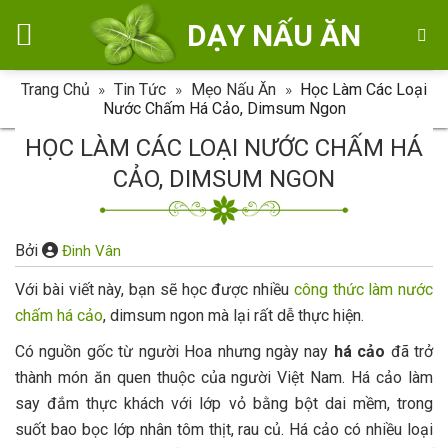
Skip
DẠY NẤU ĂN
to
content
Trang Chủ
»
Tin Tức
»
Mẹo Nấu Ăn
»
Học Làm Các Loại
Nước Chấm Há Cảo, Dimsum Ngon
HỌC LÀM CÁC LOẠI NƯỚC CHẤM HÁ
CẢO, DIMSUM NGON
Bởi
Đinh Vân
Với bài viết này, bạn sẽ học được nhiều
công thức làm nước
chấm há cảo
, dimsum ngon mà lại rất dễ thực hiện.
Có nguồn gốc từ người Hoa nhưng ngày nay
há cảo
đã trở
thành món ăn quen thuộc của người Việt Nam. Há cảo làm
say đắm thực khách với lớp vỏ bằng bột dai mềm, trong
suốt bao bọc lớp nhân tôm thịt, rau củ. Há cảo có nhiều loại