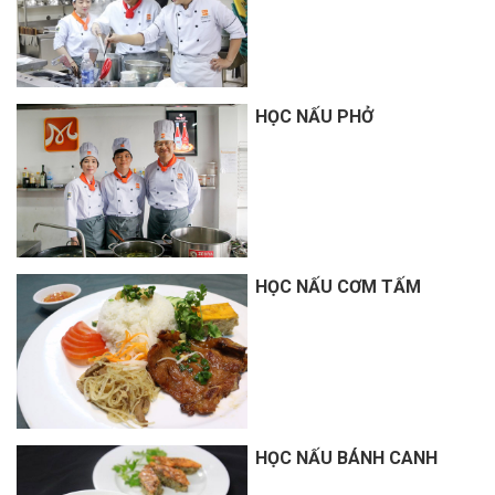
HỌC NẤU PHỞ
HỌC NẤU CƠM TẤM
HỌC NẤU BÁNH CANH