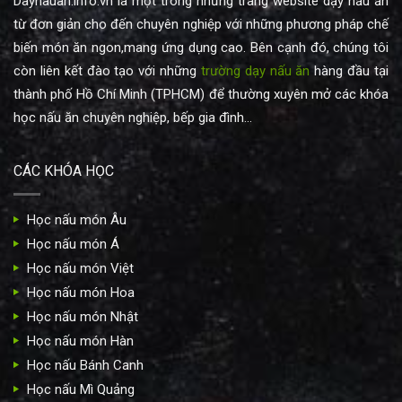
Daynauan.info.vn là một trong những trang website dạy nấu ăn
từ đơn giản cho đến chuyên nghiệp với những phương pháp chế
biến món ăn ngon,mang ứng dụng cao. Bên cạnh đó, chúng tôi
còn liên kết đào tạo với những
trường dạy nấu ăn
hàng đầu tại
thành phố Hồ Chí Minh (TPHCM) để thường xuyên mở các khóa
học nấu ăn chuyên nghiệp, bếp gia đình...
CÁC KHÓA HỌC
Học nấu món Âu
Học nấu món Á
Học nấu món Việt
Học nấu món Hoa
Học nấu món Nhật
Học nấu món Hàn
Học nấu Bánh Canh
Học nấu Mì Quảng