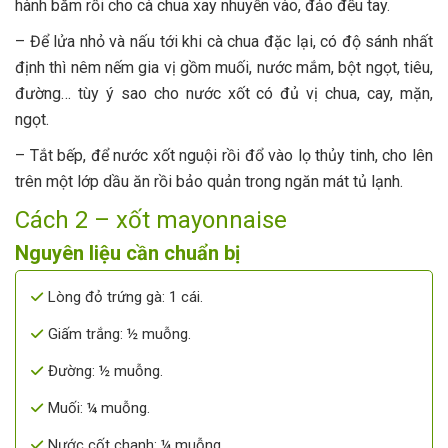
hành băm rồi cho cà chua xay nhuyễn vào, đảo đều tay.
– Để lửa nhỏ và nấu tới khi cà chua đặc lại, có độ sánh nhất
định thì nêm nếm gia vị gồm muối, nước mắm, bột ngọt, tiêu,
đường… tùy ý sao cho nước xốt có đủ vị chua, cay, mặn,
ngọt.
– Tắt bếp, để nước xốt nguội rồi đổ vào lọ thủy tinh, cho lên
trên một lớp dầu ăn rồi bảo quản trong ngăn mát tủ lạnh.
Cách 2 – xốt mayonnaise
Nguyên liệu cần chuẩn bị
Lòng đỏ trứng gà: 1 cái.
Giấm trắng: ½ muỗng.
Đường: ½ muỗng.
Muối: ¼ muỗng.
Nước cốt chanh: ¼ muỗng.