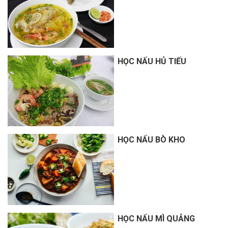
HỌC NẤU HỦ TIẾU
HỌC NẤU BÒ KHO
HỌC NẤU MÌ QUẢNG