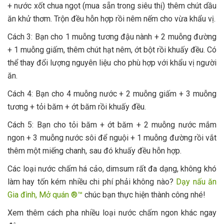
+ nước xốt chua ngọt (mua sẵn trong siêu thị) thêm chút dầu
ăn khử thơm. Trộn đều hỗn hợp rồi nêm nếm cho vừa khẩu vị.
Cách 3: Bạn cho 1 muỗng tương đậu nành + 2 muỗng đường
+ 1 muỗng giấm, thêm chút hạt nêm, ớt bột rồi khuấy đều. Có
thể thay đổi lượng nguyên liệu cho phù hợp với khẩu vị người
ăn.
Cách 4: Bạn cho 4 muỗng nước + 2 muỗng giấm + 3 muỗng
tương + tỏi băm + ớt băm rồi khuấy đều.
Cách 5: Bạn cho tỏi băm + ớt băm + 2 muỗng nước mắm
ngon + 3 muỗng nước sôi để nguội + 1 muỗng đường rồi vắt
thêm một miếng chanh, sau đó khuấy đều hỗn hợp.
Các loại nước chấm há cảo, dimsum rất đa dạng, không khó
làm hay tốn kém nhiều chi phí phải không nào?
Dạy nấu ăn
Gia đình, Mở quán ®™
chúc bạn thực hiện thành công nhé!
Xem thêm cách pha nhiều loại nước chấm ngon khác ngay