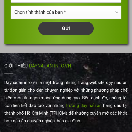
vấn
của
Chọn
bạn
tỉnh
thành
của
bạn
*
GIỚI THIỆU
DAYNAUAN.INFO.VN
Daynauan.info.vn là một trong những trang website dạy nấu ăn
từ đơn giản cho đến chuyên nghiệp với những phương pháp chế
biến món ăn ngon,mang ứng dụng cao. Bên cạnh đó, chúng tôi
còn liên kết đào tạo với những
trường dạy nấu ăn
hàng đầu tại
thành phố Hồ Chí Minh (TPHCM) để thường xuyên mở các khóa
học nấu ăn chuyên nghiệp, bếp gia đình...