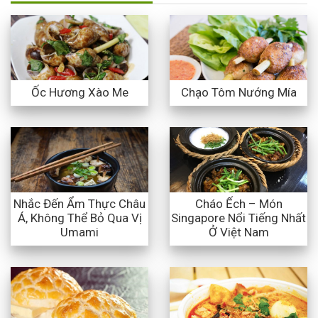
Ốc Hương Xào Me
Chạo Tôm Nướng Mía
Nhắc Đến Ẩm Thực Châu
Cháo Ếch – Món
Á, Không Thể Bỏ Qua Vị
Singapore Nổi Tiếng Nhất
Umami
Ở Việt Nam