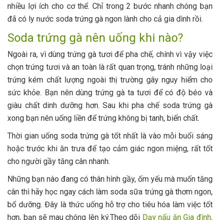
nhiều lợi ích cho cơ thể. Chỉ trong 2 bước nhanh chóng bạn
đã có ly nước soda trứng gà ngon lành cho cả gia dình rồi.
Soda trứng gà nên uống khi nào?
Ngoài ra, vì dùng trứng gà tươi để pha chế, chính vì vậy việc
chọn trứng tươi và an toàn là rất quan trọng, tránh những loại
trứng kém chất lượng ngoài thị trường gây nguy hiểm cho
sức khỏe. Bạn nên dùng trứng gà ta tươi để có độ béo và
giàu chất dinh dưỡng hơn. Sau khi pha chế soda trứng gà
xong bạn nên uống liền để trứng không bị tanh, biến chất.
Thời gian uống soda trứng gà tốt nhất là vào mỗi buổi sáng
hoặc trước khi ăn trưa để tạo cảm giác ngon miệng, rất tốt
cho người gầy tăng cân nhanh.
Những bạn nào đang có thân hình gầy, ốm yếu mà muốn tăng
cân thì hãy học ngay cách làm soda sữa trứng gà thơm ngon,
bổ dưỡng. Đây là thức uống hỗ trợ cho tiêu hóa làm việc tốt
hơn, bạn sẽ mau chóng lên ký.Theo dõi
Dạy nấu ăn Gia đình,