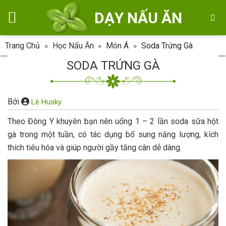
Skip
DẠY NẤU ĂN
to
content
Trang Chủ
»
Học Nấu Ăn
»
Món Á
»
Soda Trứng Gà
SODA TRỨNG GÀ
Bởi
Lê Husky
Theo Đông Y khuyên bạn nên uống 1 – 2 lần soda sữa hột
gà trong một tuần, có tác dụng bổ sung năng lượng, kích
thích tiêu hóa và giúp người gầy tăng cân dễ dàng.