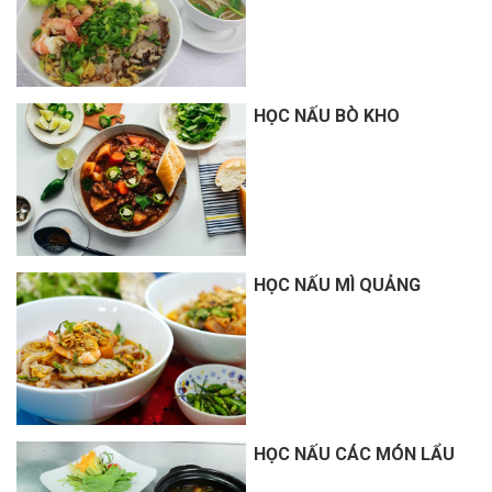
HỌC NẤU BÒ KHO
HỌC NẤU MÌ QUẢNG
HỌC NẤU CÁC MÓN LẨU