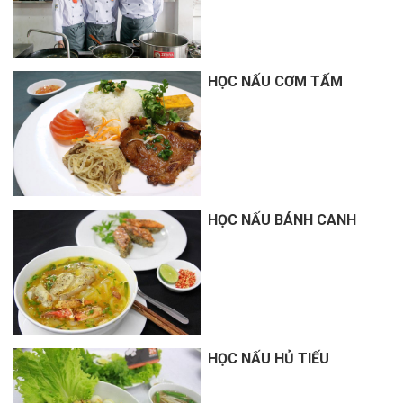
HỌC NẤU CƠM TẤM
HỌC NẤU BÁNH CANH
HỌC NẤU HỦ TIẾU