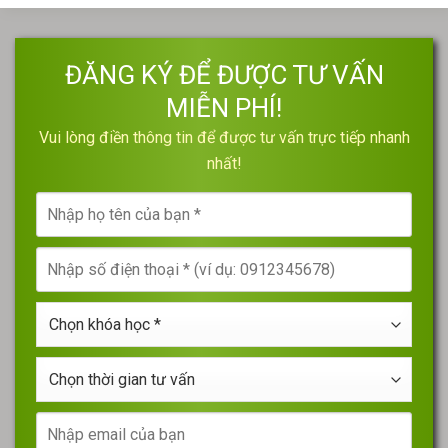
ĐĂNG KÝ ĐỂ ĐƯỢC TƯ VẤN
MIỄN PHÍ!
Vui lòng điền thông tin để được tư vấn trực tiếp nhanh
nhất!
Nhập
họ
tên
Nhập
của
số
bạn
điện
*
Chọn
thoại
khóa
*
học
Chọn
*
thời
gian
Nhập
tư
email