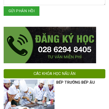
GỬI PHẢN HỒI
CÁC KHÓA HỌC NẤU ĂN
BẾP TRƯỞNG BẾP ÂU