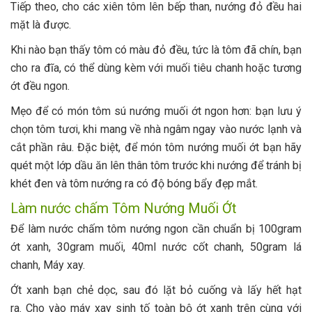
Tiếp theo, cho các xiên tôm lên bếp than, nướng đỏ đều hai
mặt là được.
Khi nào bạn thấy tôm có màu đỏ đều, tức là tôm đã chín, bạn
cho ra đĩa, có thể dùng kèm với muối tiêu chanh hoặc tương
ớt đều ngon.
Mẹo để có món tôm sú nướng muối ớt ngon hơn: bạn lưu ý
chọn tôm tươi, khi mang về nhà ngâm ngay vào nước lạnh và
cắt phần râu. Đặc biệt, để món tôm nướng muối ớt bạn hãy
quét một lớp dầu ăn lên thân tôm trước khi nướng để tránh bị
khét đen và tôm nướng ra có độ bóng bẩy đẹp mắt.
Làm nước chấm Tôm Nướng Muối Ớt
Để làm nước chấm tôm nướng ngon cần chuẩn bị 100gram
ớt xanh, 30gram muối, 40ml nước cốt chanh, 50gram lá
chanh, Máy xay.
Ớt xanh bạn chẻ dọc, sau đó lặt bỏ cuống và lấy hết hạt
ra. Cho vào máy xay sinh tố toàn bộ ớt xanh trên cùng với