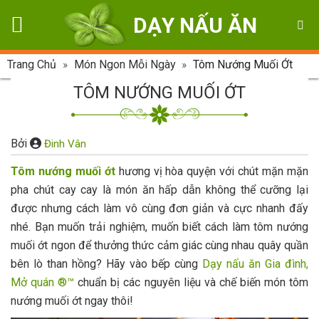
Skip
DẠY NẤU ĂN
to
content
Trang Chủ
»
Món Ngon Mỗi Ngày
»
Tôm Nướng Muối Ớt
TÔM NƯỚNG MUỐI ỚT
Bởi
Đinh Vân
Tôm nướng muối ớt
hương vị hòa quyện với chút mặn mặn
pha chút cay cay là món ăn hấp dẫn không thể cưỡng lại
được nhưng cách làm vô cùng đơn giản và cực nhanh đấy
nhé. Bạn muốn trải nghiệm, muốn biết cách làm tôm nướng
muối ớt ngon để thưởng thức cảm giác cùng nhau quây quần
bên lò than hồng? Hãy vào bếp cùng
Dạy nấu ăn Gia đình,
Mở quán ®™
chuẩn bị các nguyên liệu và chế biến món tôm
nướng muối ớt ngay thôi!