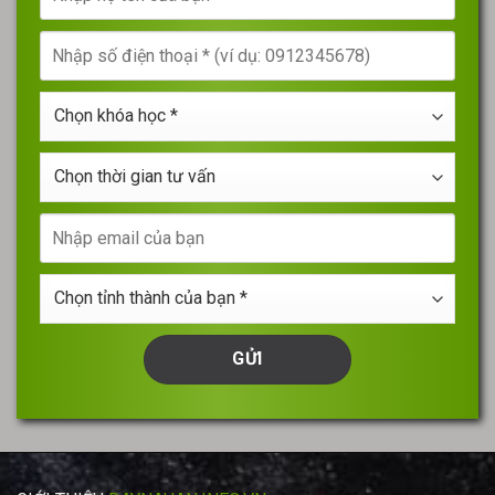
họ
tên
Nhập
của
số
bạn
điện
*
Chọn
thoại
khóa
*
học
Chọn
*
thời
gian
Nhập
tư
email
vấn
của
Chọn
bạn
tỉnh
thành
của
bạn
*