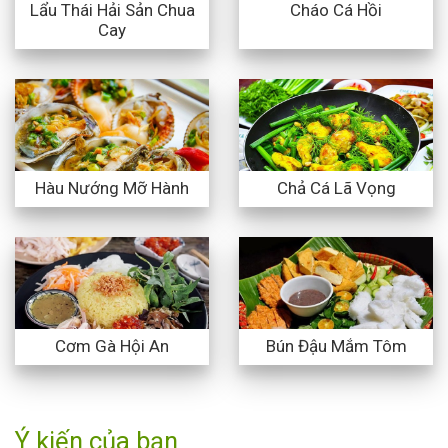
Lẩu Thái Hải Sản Chua
Cháo Cá Hồi
Cay
Hàu Nướng Mỡ Hành
Chả Cá Lã Vọng
Cơm Gà Hội An
Bún Đậu Mắm Tôm
Ý kiến của bạn