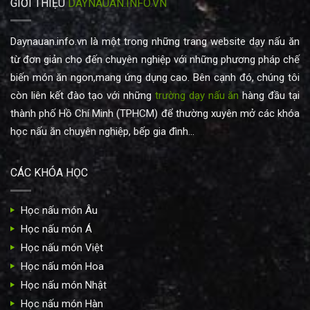
GIỚI THIỆU
DAYNAUAN.INFO.VN
Daynauan.info.vn là một trong những trang website dạy nấu ăn
từ đơn giản cho đến chuyên nghiệp với những phương pháp chế
biến món ăn ngon,mang ứng dụng cao. Bên cạnh đó, chúng tôi
còn liên kết đào tạo với những
trường dạy nấu ăn
hàng đầu tại
thành phố Hồ Chí Minh (TPHCM) để thường xuyên mở các khóa
học nấu ăn chuyên nghiệp, bếp gia đình...
CÁC KHÓA HỌC
Học nấu món Âu
Học nấu món Á
Học nấu món Việt
Học nấu món Hoa
Học nấu món Nhật
Học nấu món Hàn