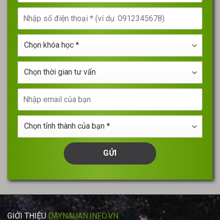
tên
Nhập
của
số
bạn
điện
*
Chọn
thoại
khóa
*
học
Chọn
*
thời
gian
Nhập
tư
email
vấn
của
Chọn
bạn
tỉnh
thành
của
bạn
*
GIỚI THIỆU
DAYNAUAN.INFO.VN