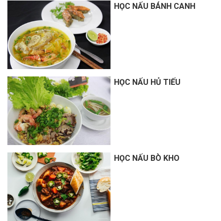
HỌC NẤU BÁNH CANH
HỌC NẤU HỦ TIẾU
HỌC NẤU BÒ KHO