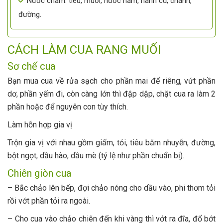
Nước chấm: tiêu, muối, nước nắm, hành củ, chanh,
đường.
CÁCH LÀM CUA RANG MUỐI
Sơ chế cua
Bạn mua cua về rửa sạch cho phần mai để riêng, vứt phần
dơ, phần yếm đi, còn càng lớn thì đập dập, chặt cua ra làm 2
phần hoặc để nguyên con tùy thích.
Làm hỗn hợp gia vị
Trộn gia vị với nhau gồm giấm, tỏi, tiêu băm nhuyễn, đường,
bột ngọt, dầu hào, dầu mè (tỷ lệ như phần chuẩn bị).
Chiên giòn cua
– Bắc chảo lên bếp, đợi chảo nóng cho dầu vào, phi thơm tỏi
rồi vớt phần tỏi ra ngoài.
– Cho cua vào chảo chiên đến khi vàng thì vớt ra đĩa, đổ bớt