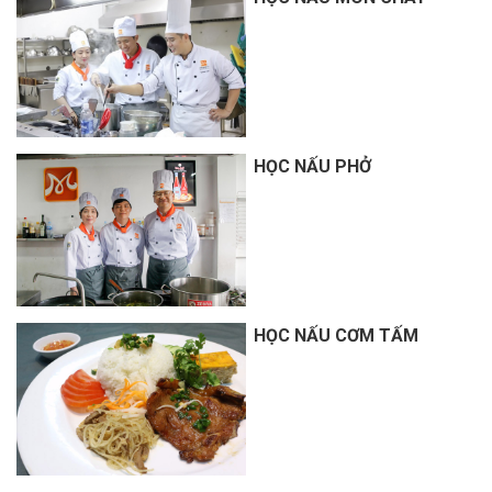
HỌC NẤU PHỞ
HỌC NẤU CƠM TẤM