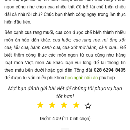
ngon cũng như chọn cua nhiều thịt để trổ tài chế biến chiêu
đãi cả nhà rồi chứ? Chúc bạn thành công ngay trong lần thực
hiện đầu tiên.
Bên cạnh cua rang muối, cua còn được chế biến thành nhiều
món ăn hấp dẫn khác:
cua luộc, cua rang me, mì ống xốt
cua, lẩu cua, bánh canh cua, cua xốt mỡ hành, cà ri cua…
Để
biết thêm công thức các món ngon từ cua cũng như hàng
loạt món Việt, món Âu khác, bạn vui lòng để lại thông tin
theo mẫu bên dưới hoặc gọi đến Tổng đài
028 6294 8405
để được tư vấn miễn phí khóa
học nghề nấu ăn
phù hợp.
Mời bạn đánh giá bài viết để chúng tôi phục vụ bạn
tốt hơn!
☆
☆
☆
☆
☆
Điểm: 4.09 (11 bình chọn)