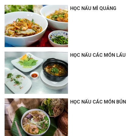
HỌC NẤU MÌ QUẢNG
HỌC NẤU CÁC MÓN LẨU
HỌC NẤU CÁC MÓN BÚN