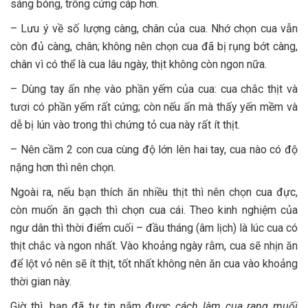
sáng bóng, trông cứng cáp hơn.
– Lưu ý về số lượng càng, chân của cua. Nhớ chọn cua vẫn
còn đủ càng, chân; không nên chọn cua đã bị rụng bớt càng,
chân vì có thể là cua lâu ngày, thịt không còn ngon nữa.
– Dùng tay ấn nhẹ vào phần yếm của cua: cua chắc thịt và
tươi có phần yếm rất cứng; còn nếu ấn mà thấy yến mềm và
dễ bị lún vào trong thì chứng tỏ cua này rất ít thịt.
– Nên cầm 2 con cua cùng độ lớn lên hai tay, cua nào có độ
nặng hơn thì nên chọn.
Ngoài ra, nếu bạn thích ăn nhiều thịt thì nên chọn cua đực,
còn muốn ăn gạch thì chọn cua cái. Theo kinh nghiệm của
ngư dân thì thời điểm cuối – đầu tháng (âm lịch) là lúc cua có
thịt chắc và ngon nhất. Vào khoảng ngày rằm, cua sẽ nhịn ăn
để lột vỏ nên sẽ ít thịt, tốt nhất không nên ăn cua vào khoảng
thời gian này.
Giờ thì, bạn đã tự tin nắm được
cách làm cua rang muối