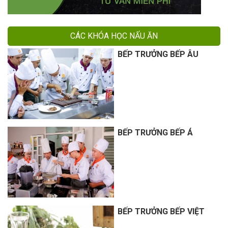
CÁC KHÓA HỌC NẤU ĂN
BẾP TRƯỞNG BẾP ÂU
BẾP TRƯỞNG BẾP Á
BẾP TRƯỞNG BẾP VIỆT