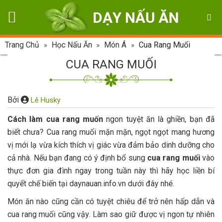
Skip
DẠY NẤU ĂN
to
content
Trang Chủ
»
Học Nấu Ăn
»
Món Á
»
Cua Rang Muối
CUA RANG MUỐI
Bởi
Lê Husky
Cách làm cua rang muốn
ngon tuyệt ăn là ghiền, bạn đã
biết chưa? Cua rang muối mặn mặn, ngọt ngọt mang hương
vị mới lạ vừa kích thích vị giác vừa đảm bảo dinh dưỡng cho
cả nhà. Nếu bạn đang có ý định bổ sung
cua rang muối
vào
thực đơn gia đình ngay trong tuần này thì hãy học liền bí
quyết chế biến tại daynauan.info.vn dưới đây nhé.
Món ăn nào cũng cần có tuyệt chiêu để trở nên hấp dẫn và
cua rang muối cũng vậy. Làm sao giữ được vị ngon tự nhiên