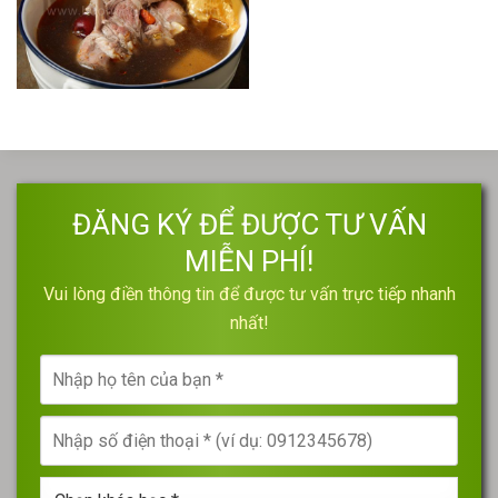
ĐĂNG KÝ ĐỂ ĐƯỢC TƯ VẤN
MIỄN PHÍ!
Vui lòng điền thông tin để được tư vấn trực tiếp nhanh
nhất!
Nhập
họ
tên
Nhập
của
số
bạn
điện
*
Chọn
thoại