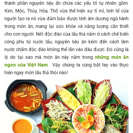
thành phần nguyên liệu ẩn chứa các yếu tố tự nhiên gồm:
Kim, Mộc, Thủy, Hỏa, Thổ vừa thể hiện sự tỉ mỉ, tinh tế của
người tạo ra nó vừa đảm bảo được tính âm dương ngũ hành
trong món ăn, mang lại sức khỏe và năng lượng cần thiết
cho con người. Nét độc đáo của lẩu thả nằm ở cách chế biến
công phu từ nước lẩu, nguyên liệu ăn kèm đến cách làm
nước chấm độc đáo không thể lẫn vào đâu được. Đó cũng là
lý do tại sao mà món ăn này nằm trong
những món ăn
ngon của Việt Nam
. Vậy chúng ta cùng bắt tay vào thực
hiện ngay món lẩu thả thôi nào!