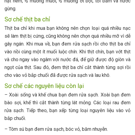
hạt nem, ½ muỗng muối, ½ muỗng ớt bột, tỏi băm và nước
gừng.
Sơ chế thịt ba chỉ
Thịt ba chỉ khi mua bạn không nên chọn loại quá nhiều nạc
sẽ làm thịt bị cứng, cũng không nên chọn quá nhiều mỡ vì dễ
gây ngán. Khi mua về, bạn đem rửa sạch rồi cho thịt ba chỉ
vào nồi cùng một ít muối luộc chín. Khi thịt chín, bạn vớt thịt
và cho ngay vào ngâm với nước đá, để giữ được độ giòn và
ngọt của thịt. Sau đó, đem thịt ba chỉ cắt thành từng sợi rồi
cho vào vỏ bắp chuối đã được rửa sạch và lau khô.
Sơ chế các nguyên liệu còn lại
– Xoài sống và khế chua bạn đem rửa sạch. Xoài bạn đem
bào sợi, khế thì cắt thành từng lát mỏng. Các loại rau đem
rửa sạch. Tiếp theo, bạn xếp từng loại nguyên liệu vào vỏ
bắp chuối.
– Tôm sú bạn đem rửa sạch, bóc vỏ, băm nhuyễn.