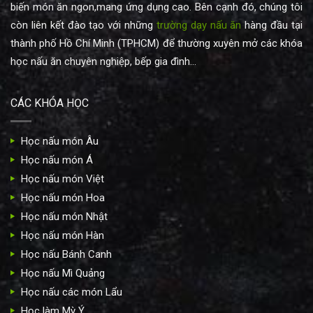
biến món ăn ngon,mang ứng dụng cao. Bên cạnh đó, chúng tôi
còn liên kết đào tạo với những
trường dạy nấu ăn
hàng đầu tại
thành phố Hồ Chí Minh (TPHCM) để thường xuyên mở các khóa
học nấu ăn chuyên nghiệp, bếp gia đình...
CÁC KHÓA HỌC
Học nấu món Âu
Học nấu món Á
Học nấu món Việt
Học nấu món Hoa
Học nấu món Nhật
Học nấu món Hàn
Học nấu Bánh Canh
Học nấu Mì Quảng
Học nấu các món Lẩu
Học làm Mỳ Ý