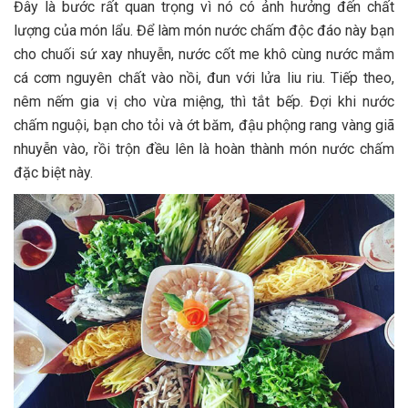
Đây là bước rất quan trọng vì nó có ảnh hưởng đến chất
lượng của món lẩu. Để làm món nước chấm độc đáo này bạn
cho chuối sứ xay nhuyễn, nước cốt me khô cùng nước mắm
cá cơm nguyên chất vào nồi, đun với lửa liu riu. Tiếp theo,
nêm nếm gia vị cho vừa miệng, thì tắt bếp. Đợi khi nước
chấm nguội, bạn cho tỏi và ớt băm, đậu phộng rang vàng giã
nhuyễn vào, rồi trộn đều lên là hoàn thành món nước chấm
đặc biệt này.