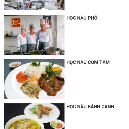
HỌC NẤU PHỞ
HỌC NẤU CƠM TẤM
HỌC NẤU BÁNH CANH