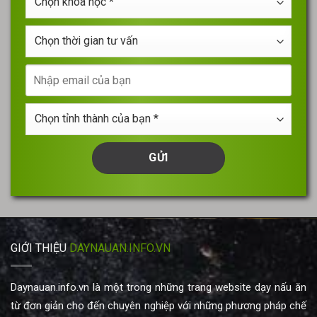
khóa
*
học
Chọn
*
thời
gian
Nhập
tư
email
vấn
của
Chọn
bạn
tỉnh
thành
của
bạn
*
GIỚI THIỆU
DAYNAUAN.INFO.VN
Daynauan.info.vn là một trong những trang website dạy nấu ăn
từ đơn giản cho đến chuyên nghiệp với những phương pháp chế