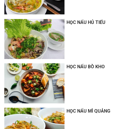
HỌC NẤU HỦ TIẾU
HỌC NẤU BÒ KHO
HỌC NẤU MÌ QUẢNG