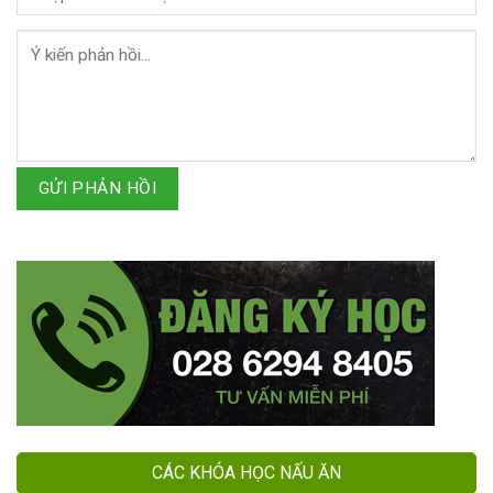
GỬI PHẢN HỒI
CÁC KHÓA HỌC NẤU ĂN