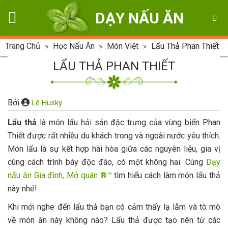
Skip
DẠY NẤU ĂN
to
content
Trang Chủ
»
Học Nấu Ăn
»
Món Việt
»
Lẩu Thả Phan Thiết
LẨU THẢ PHAN THIẾT
Bởi
Lê Husky
Lẩu thả
là món lẩu hải sản đặc trưng của vùng biển Phan
Thiết được rất nhiều du khách trong và ngoài nước yêu thích.
Món lẩu là sự kết hợp hài hòa giữa các nguyên liệu, gia vị
cùng cách trình bày độc đáo, có một không hai. Cùng
Dạy
nấu ăn Gia đình, Mở quán ®™
tìm hiểu cách làm món lẩu thả
này nhé!
Khi mới nghe đến lẩu thả bạn có cảm thấy lạ lẫm và tò mò
về món ăn này không nào? Lẩu thả được tạo nên từ các