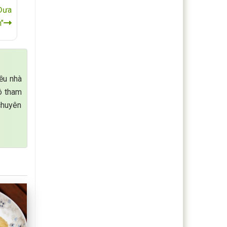
Đưa
"
iều nhà
Cô tham
chuyên