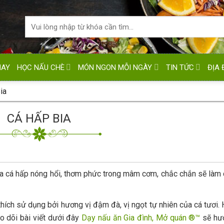
HAY
HỌC NẤU CHÈ
MÓN NGON MỖI NGÀY
TIN TỨC
ĐỊA 
ia
CÁ HẤP BIA
ĩa cá hấp nóng hổi, thơm phức trong mâm cơm, chắc chắn sẽ làm
thích sử dụng bởi hương vị đậm đà, vị ngọt tự nhiên của cá tươi.
o dõi bài viết dưới đây
Dạy nấu ăn Gia đình, Mở quán ®™
sẽ hư