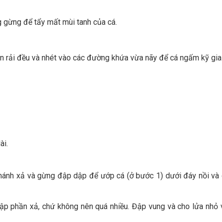
g gừng để tẩy mất mùi tanh của cá.
n rải đều và nhét vào các đường khứa vừa nãy để cá ngấm kỹ gia
ài.
hánh xả và gừng đập dập để ướp cá (ở bước 1) dưới đáy nồi và
ngập phần xả, chứ không nên quá nhiều. Đập vung và cho lửa nhỏ