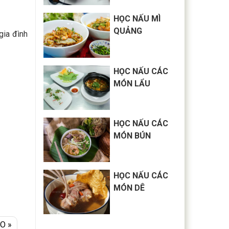
HỌC NẤU MÌ
QUẢNG
gia đình
HỌC NẤU CÁC
MÓN LẨU
HỌC NẤU CÁC
MÓN BÚN
HỌC NẤU CÁC
MÓN DÊ
O »