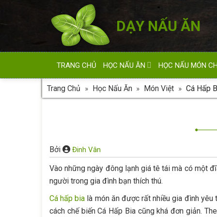
Skip
to
DẠY NẤU ĂN
content
TRANG CHỦ
HỌC NẤU ĂN
HỌC NẤU MÓN C
Trang Chủ
»
Học Nấu Ăn
»
Món Việt
»
Cá Hấp B
Bởi
Đinh Vân
Vào những ngày đông lạnh giá tê tái mà có một đ
người trong gia đình bạn thích thú.
Cá hấp bia
là món ăn được rất nhiều gia đình yêu 
cách chế biến Cá Hấp Bia cũng khá đơn giản. The