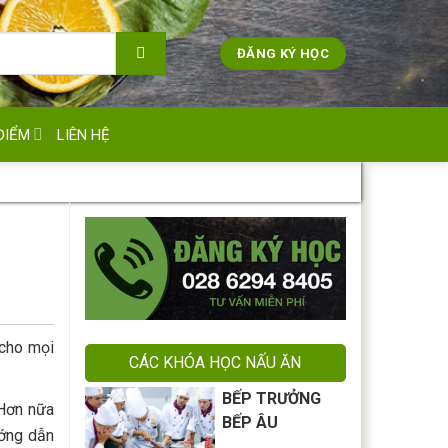
ĐĂNG KÝ HỌC
ĐIỂM
LIÊN HỆ
 cho mọi
CÁC KHÓA HỌC NẤU ĂN
BẾP TRƯỞNG
 Hơn nữa
BẾP ÂU
ớng dẫn