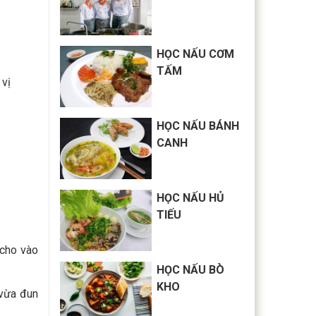
HỌC NẤU CƠM
TẤM
 vị
HỌC NẤU BÁNH
CANH
HỌC NẤU HỦ
TIẾU
 cho vào
HỌC NẤU BÒ
KHO
 vừa đun