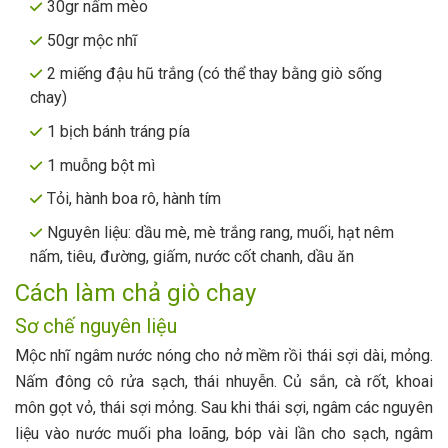
30gr nấm mèo
50gr mộc nhĩ
2 miếng đậu hũ trắng (có thể thay bằng giò sống
chay)
1 bịch bánh tráng pía
1 muỗng bột mì
Tỏi, hành boa rô, hành tím
Nguyên liệu: dầu mè, mè trắng rang, muối, hạt nêm
nấm, tiêu, đường, giấm, nước cốt chanh, dầu ăn
Cách làm chả giò chay
Sơ chế nguyên liệu
Mộc nhĩ ngâm nước nóng cho nở mềm rồi thái sợi dài, mỏng.
Nấm đông cô rửa sạch, thái nhuyễn. Củ sắn, cà rốt, khoai
môn gọt vỏ, thái sợi mỏng. Sau khi thái sợi, ngâm các nguyên
liệu vào nước muối pha loãng, bóp vài lần cho sạch, ngâm