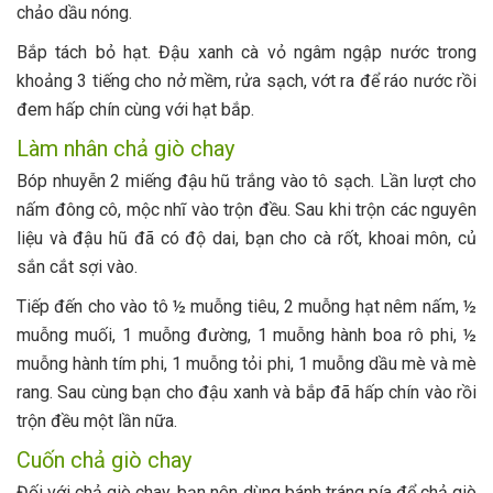
chảo dầu nóng.
Bắp tách bỏ hạt. Đậu xanh cà vỏ ngâm ngập nước trong
khoảng 3 tiếng cho nở mềm, rửa sạch, vớt ra để ráo nước rồi
đem hấp chín cùng với hạt bắp.
Làm nhân chả giò chay
Bóp nhuyễn 2 miếng đậu hũ trắng vào tô sạch. Lần lượt cho
nấm đông cô, mộc nhĩ vào trộn đều. Sau khi trộn các nguyên
liệu và đậu hũ đã có độ dai, bạn cho cà rốt, khoai môn, củ
sắn cắt sợi vào.
Tiếp đến cho vào tô ½ muỗng tiêu, 2 muỗng hạt nêm nấm, ½
muỗng muối, 1 muỗng đường, 1 muỗng hành boa rô phi, ½
muỗng hành tím phi, 1 muỗng tỏi phi, 1 muỗng dầu mè và mè
rang. Sau cùng bạn cho đậu xanh và bắp đã hấp chín vào rồi
trộn đều một lần nữa.
Cuốn chả giò chay
Đối với chả giò chay, bạn nên dùng bánh tráng pía để chả giò