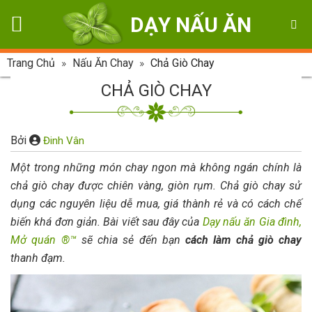
Skip
DẠY NẤU ĂN
to
content
Trang Chủ
»
Nấu Ăn Chay
»
Chả Giò Chay
CHẢ GIÒ CHAY
Bởi
Đinh Vân
Một trong những món chay ngon mà không ngán chính là
chả giò chay được chiên vàng, giòn rụm. Chả giò chay sử
dụng các nguyên liệu dễ mua, giá thành rẻ và có cách chế
biến khá đơn giản. Bài viết sau đây của
Dạy nấu ăn Gia đình,
Mở quán ®™
sẽ chia sẻ đến bạn
cách làm chả giò chay
thanh đạm.