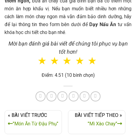
thơm ngon,
bữa ăn chay của gia đình bạn đã có thêm một
món ăn hợp khẩu vị. Nếu bạn muốn biết nhiều hơn những
cách làm món chay ngon mà vẫn đảm bảo dinh dưỡng, hãy
để lại thông tin theo form bên dưới để
Dạy Nấu Ăn
tư vấn
khóa học chi tiết cho bạn nhé.
Mời bạn đánh giá bài viết để chúng tôi phục vụ bạn
tốt hơn!
☆
☆
☆
☆
☆
Điểm: 4.51 (10 bình chọn)
« BÀI VIẾT TRƯỚC
BÀI VIẾT TIẾP THEO »
"Món Ăn Từ Đậu Phụ"
"Mì Xào Chay"