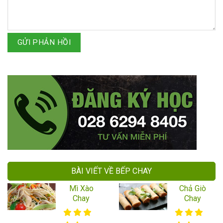
GỬI PHẢN HỒI
BÀI VIẾT VỀ BẾP CHAY
Mì Xào
Chả Giò
Chay
Chay