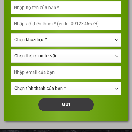
Nhập
họ
tên
Nhập
của
số
bạn
điện
*
Chọn
thoại
khóa
*
học
Chọn
*
thời
gian
Nhập
tư
email
vấn
của
Chọn
bạn
tỉnh
thành
của
bạn
*