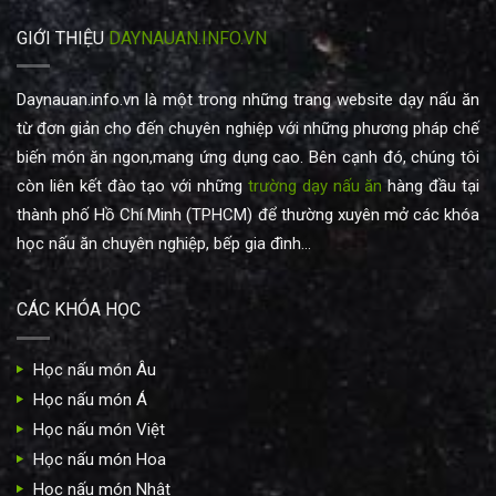
GIỚI THIỆU
DAYNAUAN.INFO.VN
Daynauan.info.vn là một trong những trang website dạy nấu ăn
từ đơn giản cho đến chuyên nghiệp với những phương pháp chế
biến món ăn ngon,mang ứng dụng cao. Bên cạnh đó, chúng tôi
còn liên kết đào tạo với những
trường dạy nấu ăn
hàng đầu tại
thành phố Hồ Chí Minh (TPHCM) để thường xuyên mở các khóa
học nấu ăn chuyên nghiệp, bếp gia đình...
CÁC KHÓA HỌC
Học nấu món Âu
Học nấu món Á
Học nấu món Việt
Học nấu món Hoa
Học nấu món Nhật