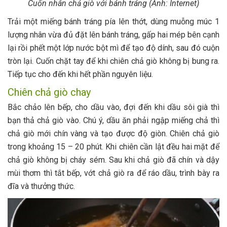
Cuốn nhân chả giò với bánh tráng (Ảnh: Internet)
Trải một miếng bánh tráng pía lên thớt, dùng muỗng múc 1
lượng nhân vừa đủ đặt lên bánh tráng, gấp hai mép bên cạnh
lại rồi phết một lớp nước bột mì để tạo độ dính, sau đó cuộn
tròn lại. Cuốn chặt tay để khi chiên chả giò không bị bung ra.
Tiếp tục cho đến khi hết phần nguyên liệu.
Chiên chả giò chay
Bắc chảo lên bếp, cho dầu vào, đợi đến khi dầu sôi già thì
bạn thả chả giò vào. Chú ý, dầu ăn phải ngập miếng chả thì
chả giò mới chín vàng và tạo được độ giòn. Chiên chả giò
trong khoảng 15 – 20 phút. Khi chiên cần lật đều hai mặt để
chả giò không bị cháy sém. Sau khi chả giò đã chín và dậy
mùi thơm thì tắt bếp, vớt chả giò ra để ráo dầu, trình bày ra
đĩa và thưởng thức.