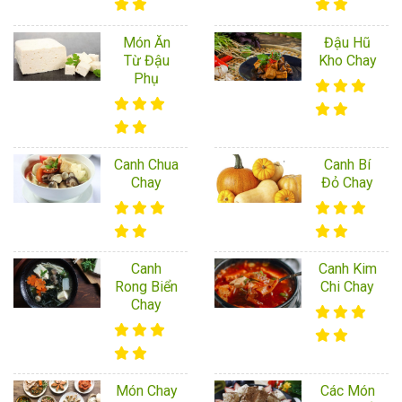
Món Ăn
Đậu Hũ
Từ Đậu
Kho Chay
Phụ
Canh Chua
Canh Bí
Chay
Đỏ Chay
Canh
Canh Kim
Rong Biển
Chi Chay
Chay
Món Chay
Các Món