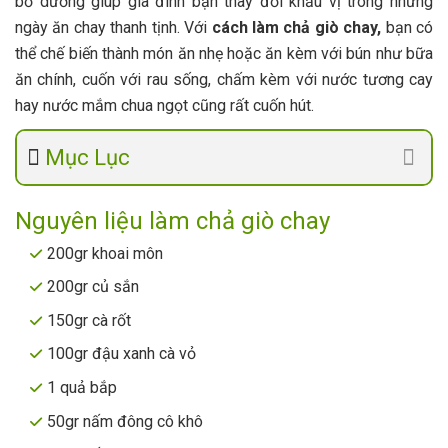
bổ dưỡng giúp gia đình bạn thay đổi khẩu vị trong những
ngày ăn chay thanh tịnh. Với
cách làm chả giò chay,
bạn có
thể chế biến thành món ăn nhẹ hoặc ăn kèm với bún như bữa
ăn chính, cuốn với rau sống, chấm kèm với nước tương cay
hay nước mắm chua ngọt cũng rất cuốn hút.
Mục Lục
Nguyên liệu làm chả giò chay
200gr khoai môn
200gr củ sắn
150gr cà rốt
100gr đậu xanh cà vỏ
1 quả bắp
50gr nấm đông cô khô