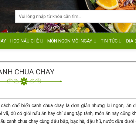
HAY
HỌC NẤU CHÈ
MÓN NGON MỖI NGÀY
TIN TỨC
ĐỊA 
ANH CHUA CHAY
i cách chế biến canh chua chay là đơn giản nhưng lại ngon, ăn 
i vã, dù có giỏi nấu ăn hay chỉ đang tập tành, món ăn này cũng k
nấu canh chua chay cùng đậu bắp, bạc hà, đậu hũ, nước dừa dưới