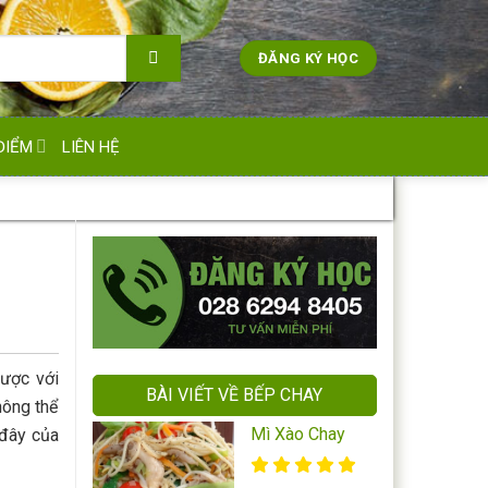
ĐĂNG KÝ HỌC
ĐIỂM
LIÊN HỆ
được với
BÀI VIẾT VỀ BẾP CHAY
hông thể
Mì Xào Chay
 đây của