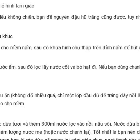
hỏ hình tam giác
ếu không chiên, bạn để nguyên đậu hũ trắng cũng được, tuy n
 khúc.
ho mềm nấm, sau đó khứa hình chữ thập trên đỉnh nấm để hút g
c ấm, sau đó lọc lấy nước cốt và bỏ hạt đi. Nếu bạn dùng chanh
u ăn (không đổ nhiều quá, chỉ một lớp dầu đủ để tráng đáy nồi l
xào cho mềm.
 dừa tươi và thêm 300ml nước lọc vào nồi, nấu sôi. Nước dừa b
iảm lượng nước me (hoặc nước chanh lại). Tốt nhất là bạn nên c