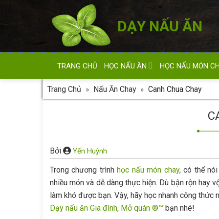
Skip
to
DẠY NẤU ĂN
content
TRANG CHỦ
HỌC NẤU ĂN
HỌC NẤU MÓN C
Trang Chủ
»
Nấu Ăn Chay
»
Canh Chua Chay
C
Bởi
Yến Huỳnh
Trong chương trình
học nấu món chay
, có thể nó
nhiều món và dễ dàng thực hiện. Dù bận rộn hay vộ
làm khó được bạn. Vậy, hãy học nhanh công thức 
Dạy nấu ăn Gia đình, Mở quán ®™
bạn nhé!