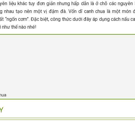
n liệu khác tuy đơn giản nhưng hấp dẫn là ở chỗ các nguyên 
ùng nhau tạo nên một vị đậm đà. Vốn dĩ canh chua là một món
rất “ngốn cơm”. Đặc biệt, công thức dưới đây áp dụng cách nấu c
 như thế nào nhé!
chua
Y