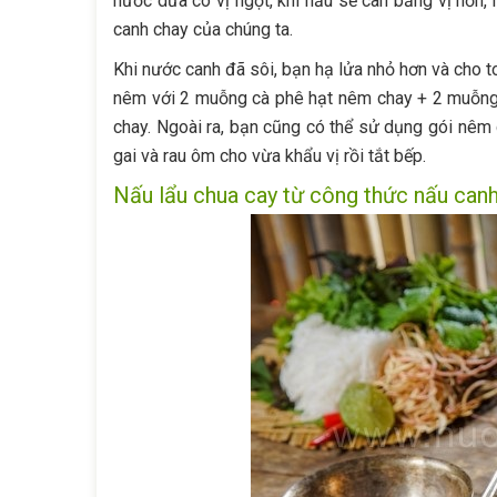
nước dừa có vị ngọt, khi nấu sẽ cân bằng vị hơn
canh chay của chúng ta.
Khi nước canh đã sôi, bạn hạ lửa nhỏ hơn và cho 
nêm với 2 muỗng cà phê hạt nêm chay + 2 muỗn
chay. Ngoài ra, bạn cũng có thể sử dụng gói nêm 
gai và rau ôm cho vừa khẩu vị rồi tắt bếp.
Nấu lẩu chua cay từ công thức nấu can