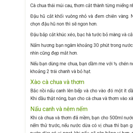
Cà chua thái múi cau, thơm cắt thành từng miếng n
Đậu hũ cắt khối vuông nhỏ và đem chiên vàng. N
chọn đậu hũ non thì sẽ ngon hơn.
Đậu bắp cắt khúc xéo, bạc hà tước bỏ màng và cắt
Nấm hương bạn ngâm khoảng 30 phút trong nước c
nhìn cũng đẹp mắt hơn.
Nếu bạn dùng me chua, bạn dầm me với ½ chén nướ
khoảng 2 trái chanh và bỏ hạt.
Xào cà chua và thơm
Bắc nồi nấu canh lên bếp và cho vào đó một ít dầ
Khi dầu thật nóng, bạn cho cà chua và thơm vào 
Nấu canh và nêm nếm
Khi cà chua và thơm đã mềm, bạn cho 500ml nước
nếm thử trước, nếu nước dừa có vị chua thì bạn g