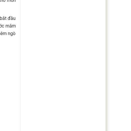
 cho món
 bắt đầu
ước mắm
thêm ngò