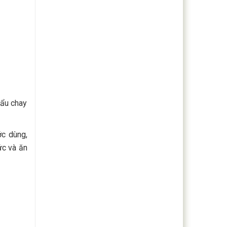
lẩu chay
ớc dùng,
ức và ăn