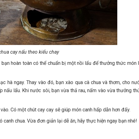
chua cay nấu theo kiểu chay
h, bạn hoàn toàn có thể chuẩn bị một nồi lẩu để thưởng thức món 
bạc hà ngay. Thay vào đó, bạn xào qua cà chua và thơm, cho nư
ếp nấu lẩu. Khi nước sôi, bạn vừa thả rau, nấm vào vừa thưởng th
 vào. Có một chút cay cay sẽ giúp món canh hấp dẫn hơn đấy.
canh chua. Vừa đơn giản lại dễ ăn, hãy thực hiện ngay bạn nhé!