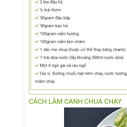
2 bìa đậu hũ
½ trái thơm
50gram đậu bắp
50gram bạc hà
100gram nấm hương
100gram nấm kim châm
1 dắc me chua (hoặc có thể thay bằng chanh)
1 trái dừa nước (lấy khoảng 500ml nước dừa)
Một ít ngò gai và rau ngổ
Gia vị: đường, muối, hạt nêm chay, nước tương
mắm chay.
CÁCH LÀM CANH CHUA CHAY