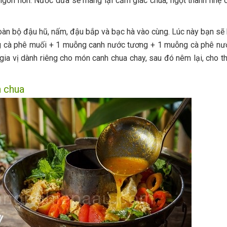
, ngon hơn. Nước dừa sẽ mang lại cảm giác chua, ngọt thanh nhẹ
toàn bộ đậu hũ, nấm, đậu bắp và bạc hà vào cùng. Lúc này bạn sẽ
g cà phê muối + 1 muỗng canh nước tương + 1 muỗng cà phê n
gia vị dành riêng cho món canh chua chay, sau đó nêm lại, cho 
h chua