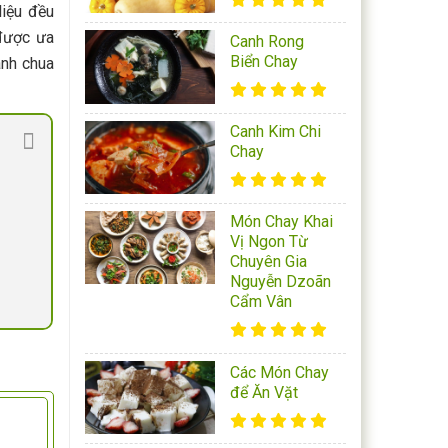
liệu đều
 được ưa
Canh Rong
Biển Chay
anh chua
Canh Kim Chi
Chay
Món Chay Khai
Vị Ngon Từ
Chuyên Gia
Nguyễn Dzoãn
Cẩm Vân
Các Món Chay
để Ăn Vặt