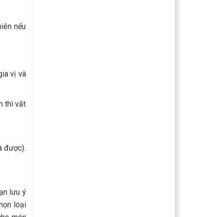
hiên nếu
ia vị và
 thì vắt
à được).
ạn lưu ý
họn loại