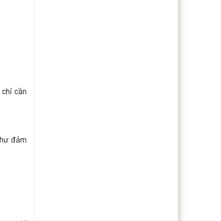
 chỉ cần
 như đảm