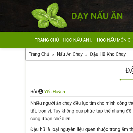
Skip
to
DẠY NẤU ĂN
content
TRANG CHỦ
HỌC NẤU ĂN
HỌC NẤU MÓN C
Trang Chủ
»
Nấu Ăn Chay
»
Đậu Hũ Kho Chay
Đ
Bởi
Yến Huỳnh
Nhiều người ăn chay đều lục tìm cho mình công 
tất, trọn vị. Tuy không quá phức tạp thế nhưng đ
công đoạn chế biến.
Đậu hũ là loại nguyên liệu quen thuộc trong ẩm 