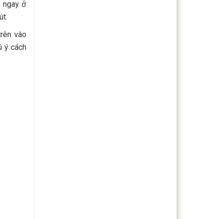
ị ngay ở
út.
trên vào
ú ý cách