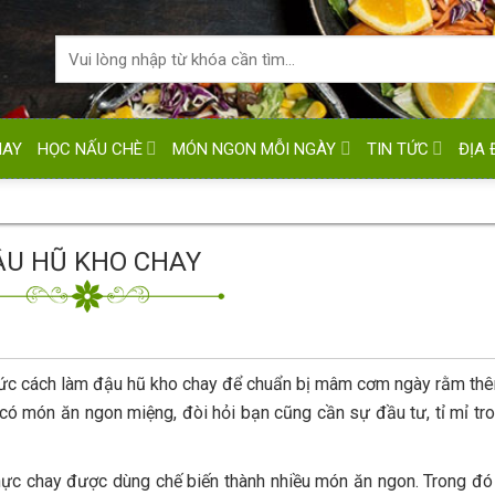
HAY
HỌC NẤU CHÈ
MÓN NGON MỖI NGÀY
TIN TỨC
ĐỊA 
ẬU HŨ KHO CHAY
thức cách làm đậu hũ kho chay để chuẩn bị mâm cơm ngày rằm t
ể có món ăn ngon miệng, đòi hỏi bạn cũng cần sự đầu tư, tỉ mỉ tr
thực chay được dùng chế biến thành nhiều món ăn ngon. Trong đó