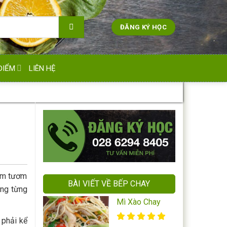
ĐĂNG KÝ HỌC
ĐIỂM
LIÊN HỆ
hêm tươm
BÀI VIẾT VỀ BẾP CHAY
ong từng
Mì Xào Chay
 phải kể